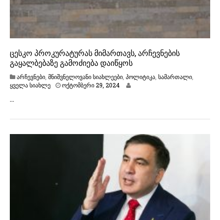
2
4
ცესკო პროკურატურას მიმართავს, არჩევნების
გაყალბებაზე გამოძიება დაიწყოს
არჩევნები
,
მნიშვნელოვანი სიახლეები
,
პოლიტიკა
,
სამართალი
,
ო
ყველა სიახლე
ოქტომბერი 29, 2024
ქ
…
ტ
ო
მ
ბ
ე
რ
ი
2
9
,
2
0
2
4