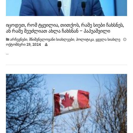
იცოდეთ, რომ ტყუილია, თითქოს, რამე სიები ჩახსნეს,
ან რამე შეუძლიათ ახლა ჩახსნან – პაპუაშვილი
არჩევნები
,
მნიშვნელოვანი სიახლეები
,
პოლიტიკა
,
ყველა სიახლე
ო
ოქტომბერი 29, 2024
ქ
…
ტ
ო
მ
ბ
ე
რ
ი
2
9
,
2
0
2
4