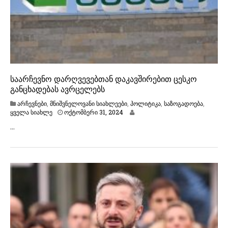
2
4
საარჩევნო დარღვევებთან დაკავშირებით ცესკო
განცხადებას ავრცელებს
არჩევნები
,
მნიშვნელოვანი სიახლეები
,
პოლიტიკა
,
საზოგადოება
,
ო
ყველა სიახლე
ოქტომბერი 31, 2024
ქ
…
ტ
ო
მ
ბ
ე
რ
ი
3
1
,
2
0