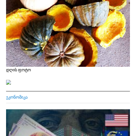
დღის ფოტო
ᲔᲙᲝᲜᲝᲛᲘᲙᲐ