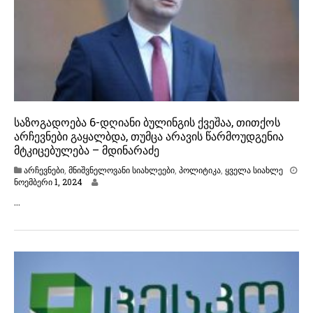
4
საზოგადოება 6-დღიანი ბულინგის ქვეშაა, თითქოს
არჩევნები გაყალბდა, თუმცა არავის წარმოუდგენია
მტკიცებულება – მდინარაძე
არჩევნები
,
მნიშვნელოვანი სიახლეები
,
პოლიტიკა
,
ყველა სიახლე
ნ
ნოემბერი 1, 2024
ო
…
ე
მ
ბ
ე
რ
ი
1
,
2
0