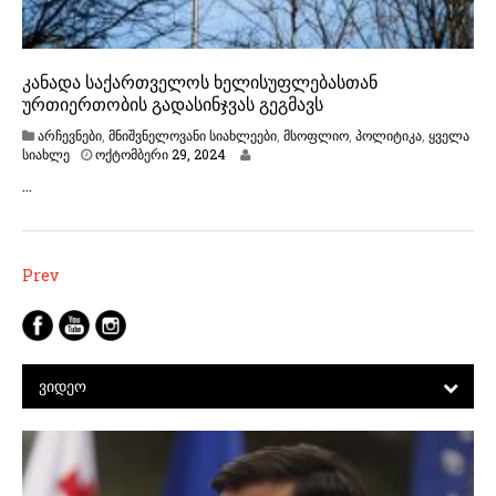
კანადა საქართველოს ხელისუფლებასთან
ურთიერთობის გადასინჯვას გეგმავს
არჩევნები
,
მნიშვნელოვანი სიახლეები
,
მსოფლიო
,
პოლიტიკა
,
ყველა
ო
სიახლე
ოქტომბერი 29, 2024
ქ
…
ტ
ო
მ
ბ
ე
პოსტების
Prev
რ
ნავიგაცია
ი
2
9
,
2
ᲕᲘᲓᲔᲝ
0
2
4