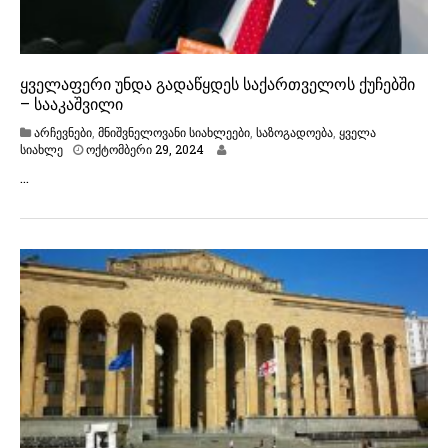
ყველაფერი უნდა გადაწყდეს საქართველოს ქუჩებში
– სააკაშვილი
არჩევნები
,
მნიშვნელოვანი სიახლეები
,
საზოგადოება
,
ყველა
ო
სიახლე
ოქტომბერი 29, 2024
ქ
…
ტ
ო
მ
ბ
ე
რ
ი
2
9
,
2
0
2
4