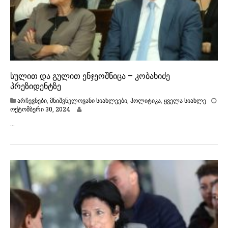
0
2
4
სულით და გულით ენჯეოშნიცა – კობახიძე
პრეზიდენტზე
არჩევნები
,
მნიშვნელოვანი სიახლეები
,
პოლიტიკა
,
ყველა სიახლე
ო
ოქტომბერი 30, 2024
ქ
…
ტ
ო
მ
ბ
ე
რ
ი
3
0
,
2
0