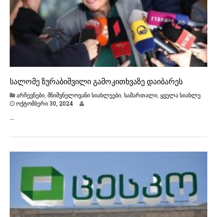
2
4
სალომე ზურაბიშვილი გამოკითხვაზე დაიბარეს
არჩევნები
,
მნიშვნელოვანი სიახლეები
,
სამართალი
,
ყველა სიახლე
ო
ოქტომბერი 30, 2024
ქ
…
ტ
ო
მ
ბ
ე
რ
ი
3
1
,
2
0