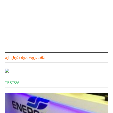
ᲐᲥ ᲘᲥᲜᲔᲑᲐ ᲨᲔᲜᲘ ᲠᲔᲙᲚᲐᲛᲐ!
TEST555