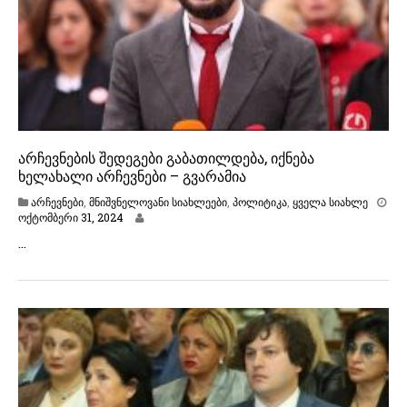
2
4
არჩევნების შედეგები გაბათილდება, იქნება
ხელახალი არჩევნები – გვარამია
არჩევნები
,
მნიშვნელოვანი სიახლეები
,
პოლიტიკა
,
ყველა სიახლე
ო
ოქტომბერი 31, 2024
ქ
…
ტ
ო
მ
ბ
ე
რ
ი
3
1
,
2