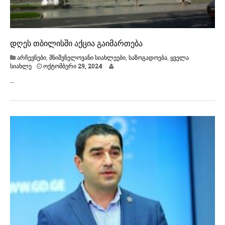
დღეს თბილისში აქცია გაიმართება
არჩევნები
,
მნიშვნელოვანი სიახლეები
,
საზოგადოება
,
ყველა
ო
სიახლე
ოქტომბერი 29, 2024
ქ
…
ტ
ო
მ
ბ
ე
რ
ი
2
9
,
2
0
2
4