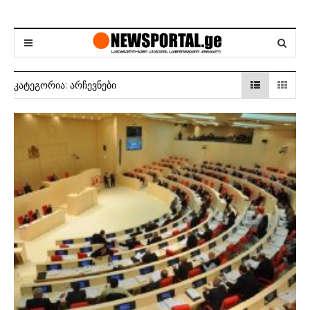
ᲙᲐᲢᲔᲒᲝᲠᲘᲐ:
ᲐᲠᲩᲔᲕᲜᲔᲑᲘ