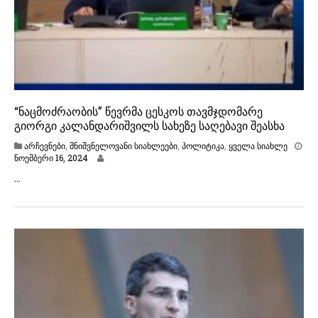
“ნაცმოძრაობის” წევრმა ცესკოს თავმჯდომარე
გიორგი კალანდარიშვილს სახეზე საღებავი შეასხა
არჩევნები
,
მნიშვნელოვანი სიახლეები
,
პოლიტიკა
,
ყველა სიახლე
ნ
ნოემბერი 16, 2024
ო
…
ე
მ
ბ
ე
რ
ი
1
6
,
2
0
2