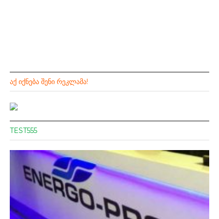
ᲐᲥ ᲘᲥᲜᲔᲑᲐ ᲨᲔᲜᲘ ᲠᲔᲙᲚᲐᲛᲐ!
TEST555