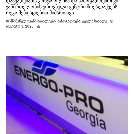
დაავადებათა კონტროლისა და საზოგადოებრივი
ჯანმრთელობის ეროვნული ცენტრი მოქალაქეებს
რეკომენდაციებით მიმართავს
მნიშვნელოვანი სიახლეები
,
საზოგადოება
,
ყველა სიახლე
ა
აგვისტო 3, 2026
გ
…
ვ
ი
ს
ტ
ო
3
,
2
0
2
6