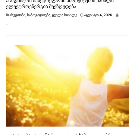
5 აგვისტოს სამეგრელოში აბონენტების ნაწილს
ელექტროენერგია შეეზღუდება
ა
რეგიონი
,
საზოგადოება
,
ყველა სიახლე
აგვისტო 4, 2026
გ
…
ვ
ი
ს
ტ
ო
4
,
2
0
2
6