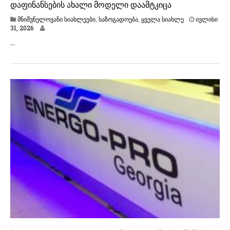
დაფინანსების ახალი მოდელი დაამტკიცა
მნიშვნელოვანი სიახლეები
,
საზოგადოება
,
ყველა სიახლე
ივლისი
ი
31, 2026
ვ
…
ლ
ი
ს
ი
3
1
,
2
0
2
6