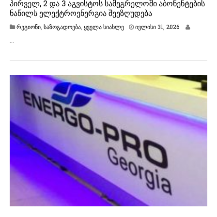
პირველ, 2 და 3 აგვისტოს სამეგრელოში აბონენტების
ნაწილს ელექტროენერგია შეეზღუდება
ა
რეგიონი
,
საზოგადოება
,
ყველა სიახლე
ივლისი 31, 2026
გ
…
ვ
ი
ს
ტ
ო
3
,
2
0
2
6