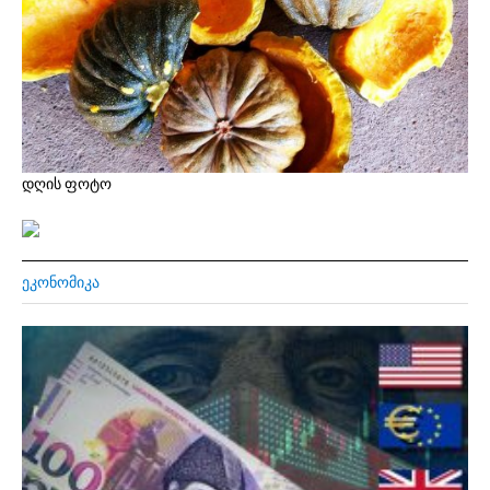
დღის ფოტო
ᲔᲙᲝᲜᲝᲛᲘᲙᲐ