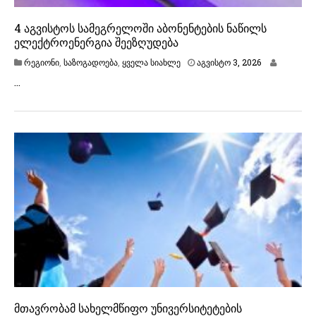
4 აგვისტოს სამეგრელოში აბონენტების ნაწილს
ელექტროენერგია შეეზღუდება
ა
რეგიონი
,
საზოგადოება
,
ყველა სიახლე
აგვისტო 3, 2026
გ
…
ვ
ი
ს
ტ
ო
3
,
2
0
2
6
მთავრობამ სახელმწიფო უნივერსიტეტების