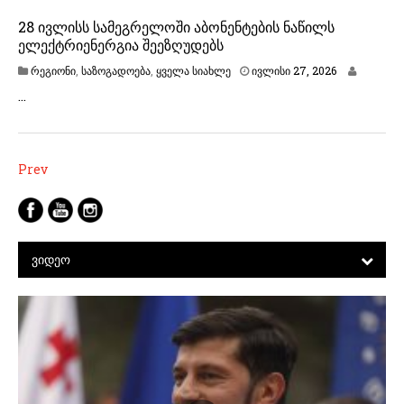
28 ივლისს სამეგრელოში აბონენტების ნაწილს
ელექტრიენერგია შეეზღუდებს
ი
რეგიონი
,
საზოგადოება
,
ყველა სიახლე
ივლისი 27, 2026
ვ
…
ლ
ი
ს
ი
2
პოსტების
Prev
7
ნავიგაცია
,
2
0
2
6
ᲕᲘᲓᲔᲝ