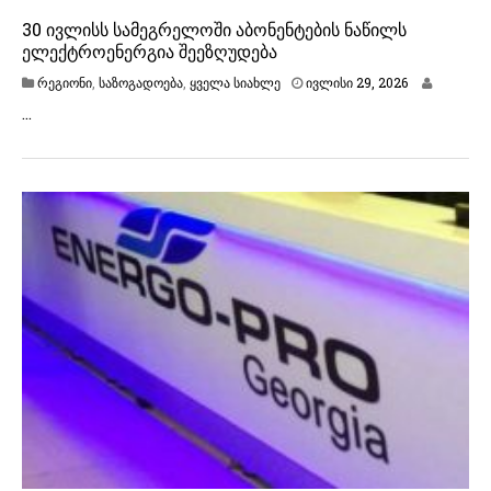
30 ივლისს სამეგრელოში აბონენტების ნაწილს
ელექტროენერგია შეეზღუდება
ი
რეგიონი
,
საზოგადოება
,
ყველა სიახლე
ივლისი 29, 2026
ვ
…
ლ
ი
ს
ი
2
9
,
2
0
2
6