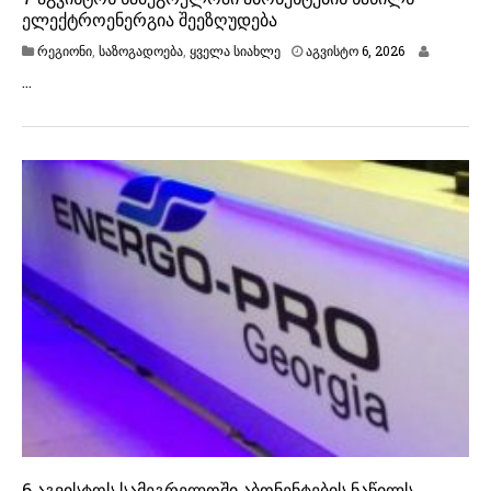
ელექტროენერგია შეეზღუდება
ა
რეგიონი
,
საზოგადოება
,
ყველა სიახლე
აგვისტო 6, 2026
გ
…
ვ
ი
ს
ტ
ო
6
,
2
0
2
6
6 აგვისტოს სამეგრელოში აბონენტების ნაწილს