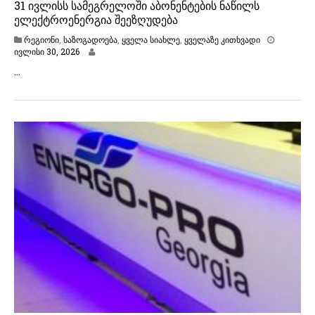
31 ივლისს სამეგრელოში აბონენტების ნაწილს
ელექტროენერგია შეეზღუდება
რეგიონი
,
საზოგადოება
,
ყველა სიახლე
,
ყველაზე კითხვადი
ი
ივლისი 30, 2026
ვ
…
ლ
ი
ს
ი
3
0
,
2
0
2
6