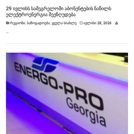
29 ივლისს სამეგრელოში აბონენტების ნაწილს
ელექტროენერგია შეეზღუდება
ი
რეგიონი
,
საზოგადოება
,
ყველა სიახლე
ივლისი 28, 2026
ვ
…
ლ
ი
ს
ი
2
8
,
2
0
2
6