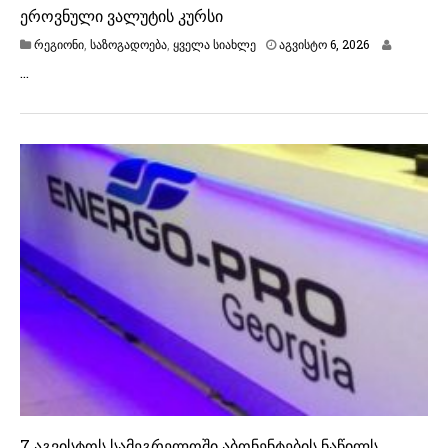
ეროვნული ვალუტის კურსი
ა
რეგიონი
,
საზოგადოება
,
ყველა სიახლე
აგვისტო 6, 2026
გ
…
ვ
ი
ს
ტ
ო
6
,
2
0
2
6
7 აგვისტოს სამეგრელოში აბონენტების ნაწილს