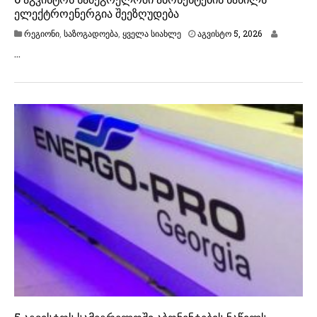
ელექტროენერგია შეეზღუდება
ა
რეგიონი
,
საზოგადოება
,
ყველა სიახლე
აგვისტო 5, 2026
გ
…
ვ
ი
ს
ტ
ო
6
,
2
0
2
6