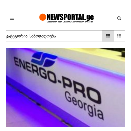
ᲙᲐᲢᲔᲒᲝᲠᲘᲐ:
ᲡᲐᲖᲝᲒᲐᲓᲝᲔᲑᲐ