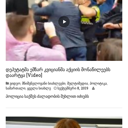
,
2
0
1
9
დეპუტატმა ემზარ კვიციანმა აქციის მონაწილეებს
დაარტყა [Video]
ვიდეო
,
მნიშვნელოვანი სიახლეები
,
მულტიმედია
,
პოლიტიკა
,
ს
სამართალი
,
ყველა სიახლე
სექტემბერი 8, 2019
ე
პოლიცია საქმეს ძალადობის მუხლით იძიებს
ქ
ტ
ე
მ
ბ
ე
რ