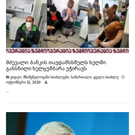
Მძევალი: ბანკის თავდამსხმელს ხელში
გახსნილი ხელყუმბარა უჭირავს
ვიდეო
,
მნიშვნელოვანი სიახლეები
,
სამართალი
,
ყველა სიახლე
ო
ოქტომბერი 21, 2020
ქ
…
ტ
ო
მ
ბ
ე
რ
ი
2
1