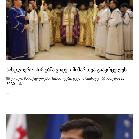
0
სასულიერო პირებმა ვიდეო მიმართვა გაავრცელეს
ვიდეო
,
მნიშვნელოვანი სიახლეები
,
ყველა სიახლე
იანვარი 18,
ი
2020
ა
…
ნ
ვ
ა
რ
ი
1
8
,
2