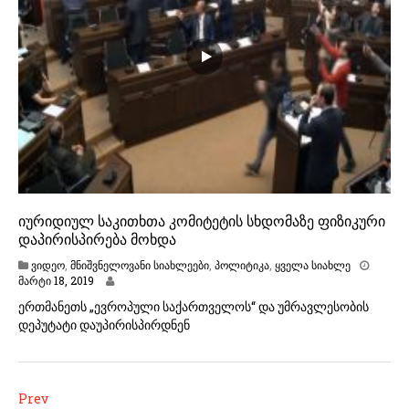
იურიდიულ საკითხთა კომიტეტის სხდომაზე ფიზიკური
დაპირისპირება მოხდა
ვიდეო
,
მნიშვნელოვანი სიახლეები
,
პოლიტიკა
,
ყველა სიახლე
მ
მარტი 18, 2019
ა
ერთმანეთს „ევროპული საქართველოს“ და უმრავლესობის
რ
დეპუტატი დაუპირისპირდნენ
ტ
ი
1
8
,
პოსტების
Prev
2