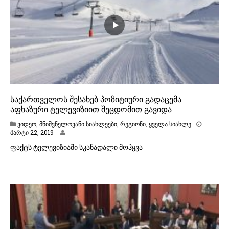
9
საქართველოს შესახებ პოზიტიური გადაცემა
აფხაზური ტელევიზიით შეცდომით გავიდა
ვიდეო
,
მნიშვნელოვანი სიახლეები
,
რეგიონი
,
ყველა სიახლე
მ
მარტი 22, 2019
ა
ფაქტს ტელევიზიაში სკანადალი მოჰყვა
რ
ტ
ი
2
2
,
2
0
1
9