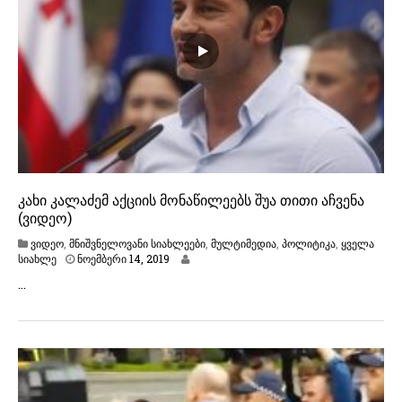
0
2
0
კახი კალაძემ აქციის მონაწილეებს შუა თითი აჩვენა
(ვიდეო)
ვიდეო
,
მნიშვნელოვანი სიახლეები
,
მულტიმედია
,
პოლიტიკა
,
ყველა
ნ
სიახლე
ნოემბერი 14, 2019
ო
…
ე
მ
ბ
ე
რ
ი
1
4