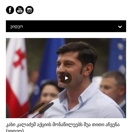
ნავიგაცია
0
1
9
ᲕᲘᲓᲔᲝ
კახი კალაძემ აქციის მონაწილეებს შუა თითი აჩვენა
(ვიდეო)