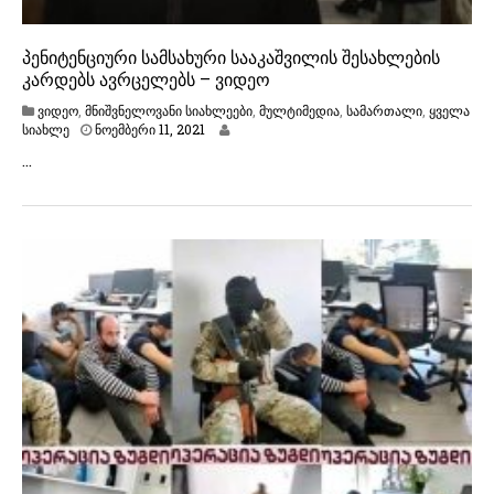
პენიტენციური სამსახური სააკაშვილის შესახლების
კარდებს ავრცელებს – ვიდეო
ვიდეო
,
მნიშვნელოვანი სიახლეები
,
მულტიმედია
,
სამართალი
,
ყველა
ნ
სიახლე
ნოემბერი 11, 2021
ო
…
ე
მ
ბ
ე
რ
ი
1
1
,
2
0
2
1