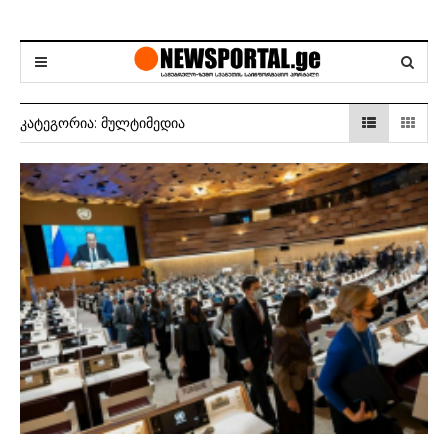
ᲙᲐᲢᲔᲒᲝᲠᲘᲐ:
ᲛᲣᲚᲢᲘᲛᲔᲓᲘᲐ