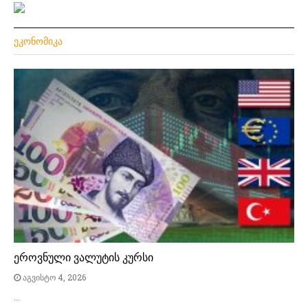
ᲔᲙᲝᲜᲝᲛᲘᲙᲐ
ეროვნული ვალუტის კურსი
აგვისტო 4, 2026
…