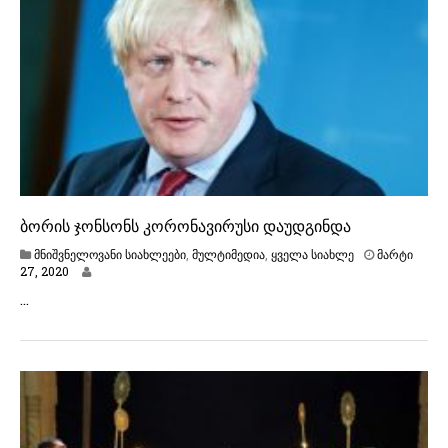
,
2
0
2
0
ბორის ჯონსონს კორონავირუსი დაუდგინდა
მნიშვნელოვანი სიახლეები
,
მულტიმედია
,
ყველა სიახლე
მარტი
მ
27, 2020
ა
…
რ
ტ
ი
2
7
,
2
0
2