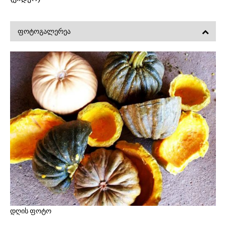
ᲤᲝᲢᲝᲒᲐᲚᲔᲠᲔᲐ
დღის ფოტო