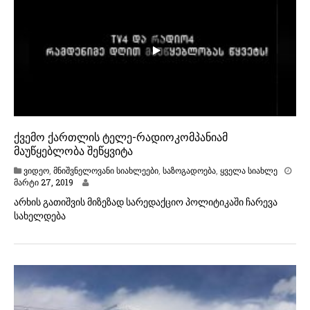
ქვემო ქართლის ტელე-რადიოკომპანიამ
მაუწყებლობა შეწყვიტა
ვიდეო
,
მნიშვნელოვანი სიახლეები
,
საზოგადოება
,
ყველა სიახლე
მ
მარტი 27, 2019
ა
არხის გათიშვის მიზეზად სარედაქციო პოლიტიკაში ჩარევა
რ
სახელდება
ტ
ი
2
7
,
2
0
1