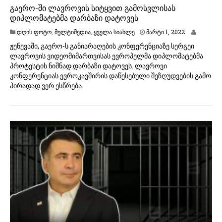
გაერო-ში ლავროვის სიტყვით გამოსვლისას
დიპლომატებმა დარბაზი დატოვეს
მ
დღის ფოტო
,
მულტიმედია
,
ყველა სიახლე
მარტი 1, 2022
ა
ჟენევაში, გაერო-ს განიარაღების კონფერენციაზე სერგეი
რ
ლავროვის ვიდეომიმართვისას ევროპელმა დიპლომატებმა
ტ
პროტესტის ნიშნად დარბაზი დატოვეს. ლავროვი
ი
1
კონფერენციას ევროკავშირის დაწესებული შეზღუდვების გამო
,
პირადად ვერ ესწრება.
2
0
2
2