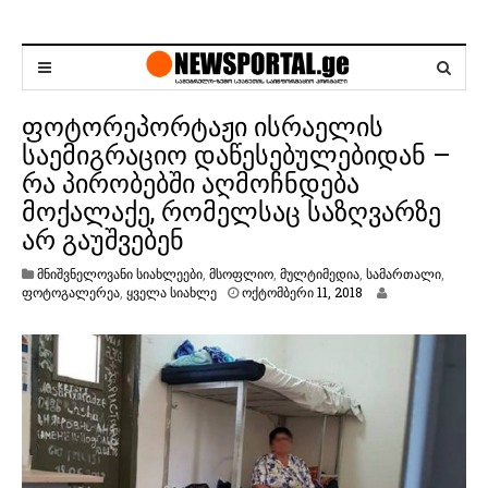
ფოტორეპორტაჟი ისრაელის
საემიგრაციო დაწესებულებიდან –
რა პირობებში აღმოჩნდება
მოქალაქე, რომელსაც საზღვარზე
არ გაუშვებენ
მნიშვნელოვანი სიახლეები
,
მსოფლიო
,
მულტიმედია
,
სამართალი
,
ო
ფოტოგალერეა
,
ყველა სიახლე
ოქტომბერი 11, 2018
ქ
ტ
ო
მ
ბ
ე
რ
ი
1
1