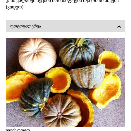
კახი კალაძემ აქციის მონაწილეებს შუა თითი აჩვენა
(ვიდეო)
ᲤᲝᲢᲝᲒᲐᲚᲔᲠᲔᲐ
დღის ფოტო