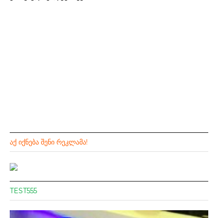
ᲐᲥ ᲘᲥᲜᲔᲑᲐ ᲨᲔᲜᲘ ᲠᲔᲙᲚᲐᲛᲐ!
TEST555