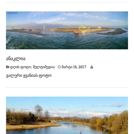
რ
ტ
ი
2
7
,
2
0
1
7
ანაკლია
დღის ფოტო
,
მულტიმედია
მარტი 16, 2017
ვალერი ჟვანიას ფოტო