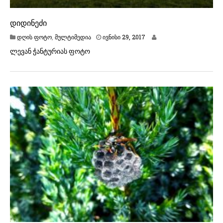
დიდინეძი
ი
დღის ფოტო
,
მულტიმედია
ივნისი 29, 2017
ვ
ლევან ჭანტურიას ფოტო
ნ
ი
ს
ი
2
9
,
2
0
1
7