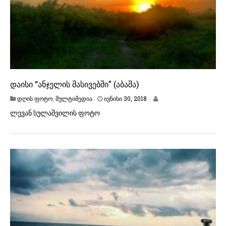
დაისი “ანჯელის მასივებში” (აბაშა)
ი
დღის ფოტო
,
მულტიმედია
ივნისი 30, 2018
ვ
ლევან სულაშვილის ფოტო
ნ
ი
ს
ი
3
0
,
2
0
1
8