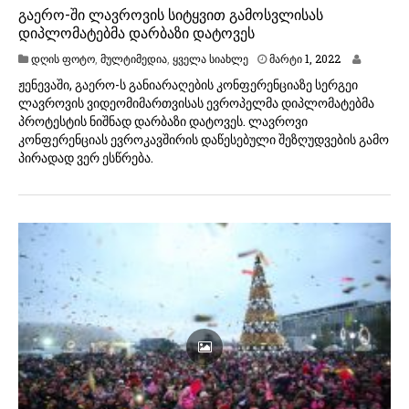
გაერო-ში ლავროვის სიტყვით გამოსვლისას
დიპლომატებმა დარბაზი დატოვეს
მ
დღის ფოტო
,
მულტიმედია
,
ყველა სიახლე
მარტი 1, 2022
ა
ჟენევაში, გაერო-ს განიარაღების კონფერენციაზე სერგეი
რ
ლავროვის ვიდეომიმართვისას ევროპელმა დიპლომატებმა
ტ
პროტესტის ნიშნად დარბაზი დატოვეს. ლავროვი
ი
1
კონფერენციას ევროკავშირის დაწესებული შეზღუდვების გამო
,
პირადად ვერ ესწრება.
2
0
2
2