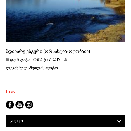
მდინარე ენგური (ორსანტია-ოტობაია)
მ
დღის ფოტო
მარტი 7, 2017
ა
ლევან სულაშვილის ფოტო
რ
ტ
ი
7
,
პოსტების
Prev
2
ნავიგაცია
0
1
7
ᲕᲘᲓᲔᲝ