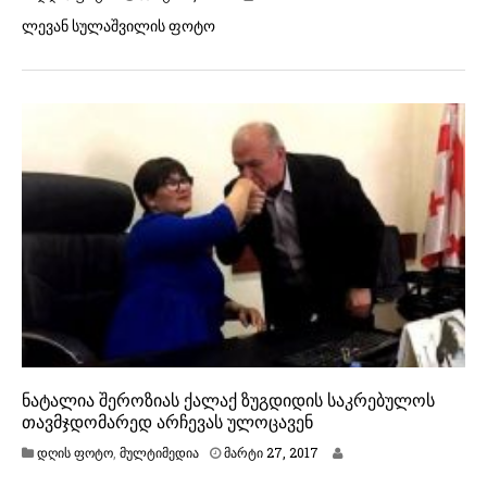
ა
ლევან სულაშვილის ფოტო
რ
ტ
ი
3
1
,
2
0
1
7
ნატალია შეროზიას ქალაქ ზუგდიდის საკრებულოს
თავმჯდომარედ არჩევას ულოცავენ
მ
დღის ფოტო
,
მულტიმედია
მარტი 27, 2017
ა