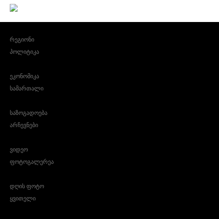
რეგიონი
პოლიტიკა
ეკონომიკა
სამართალი
საზოგადოება
არჩევნები
ვიდეო
ფოტოგალერეა
დღის ფოტო
ყვითელი