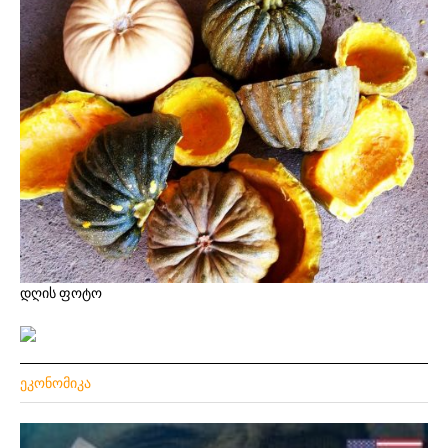
დღის ფოტო
ᲔᲙᲝᲜᲝᲛᲘᲙᲐ