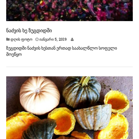
ნაძვის ხე ზუგდიდში
ი
დღის ფოტო
იანვარი 5, 2019
ა
ზუგდიდში ნაძვის ხესთან ერთად საახალწლო სოფელი
ნ
მოეწყო
ვ
ა
რ
ი
1
2
,
2
0
1
9