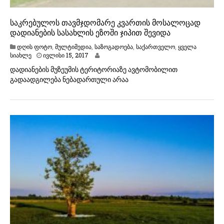
საკრებულოს თავმჯდომარე კვართის მოსალოცად
დადიანების სასახლის ეზოში ჯიპით შევიდა
დღის ფოტო
,
მულტიმედია
,
საზოგადოება
,
საქართველო
,
ყველა
ი
სიახლე
ივლისი 15, 2017
ვ
დადიანების მუზეუმის ტერიტორიაზე ავტომობილით
ლ
გადაადგილება ნებადართული არაა
ი
ს
ი
1
5
,
2
0
1
7