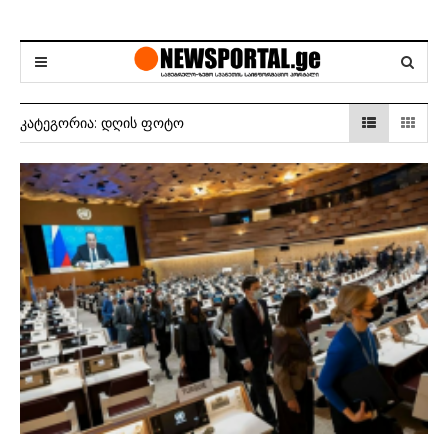
ᲙᲐᲢᲔᲒᲝᲠᲘᲐ:
ᲓᲦᲘᲡ ᲤᲝᲢᲝ