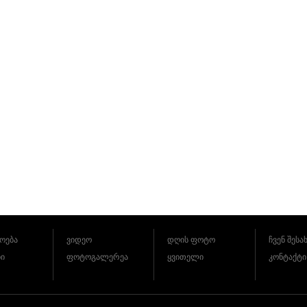
ოება
ვიდეო
დღის ფოტო
ჩვენ შესა
ბი
ფოტოგალერეა
ყვითელი
კონტაქტი