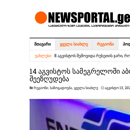
ᲛᲗᲐᲕᲐᲠᲘ
ᲧᲕᲔᲚᲐ ᲡᲘᲐᲮᲚᲔ
ᲠᲔᲒᲘᲝᲜᲘ
ᲞᲝ
უახლოესი დღეების ამინდის პროგნოზი
8 აგვისტოს შემოვიდა რუსეთის ჯარი, რ
ᲣᲐᲮᲚᲔᲡᲘ
7 აგვისტოს რაც მოხდა, ეს იყო ის, რომ
14 აგვისტოს სამეგრელოში ა
პირველი კლასის მოსწავლეებისთვის ს
შეეზღუდება
განხორციელდება
რეგიონი
,
საზოგადოება
,
ყველა სიახლე
აგვისტო 13, 20
8 და 10 აგვისტოს სამეგრელოში აბონე
ეროვნული ვალუტის კურსი