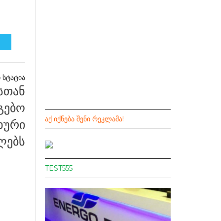
სთან
გებო
ᲐᲥ ᲘᲥᲜᲔᲑᲐ ᲨᲔᲜᲘ ᲠᲔᲙᲚᲐᲛᲐ!
ახური
ლებს
TEST555