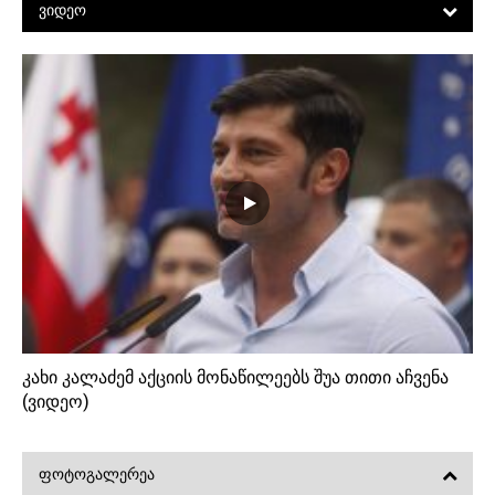
ᲕᲘᲓᲔᲝ
კახი კალაძემ აქციის მონაწილეებს შუა თითი აჩვენა
(ვიდეო)
ᲤᲝᲢᲝᲒᲐᲚᲔᲠᲔᲐ