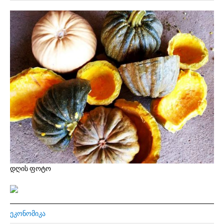
დღის ფოტო
ᲔᲙᲝᲜᲝᲛᲘᲙᲐ