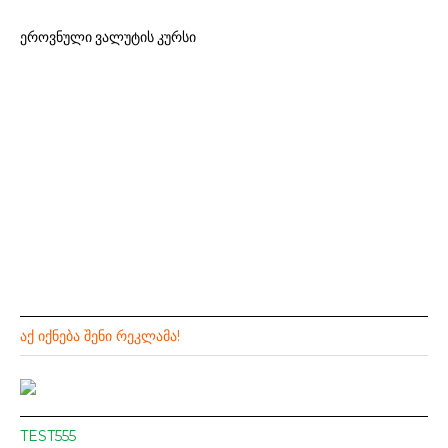
ეროვნული ვალუტის კურსი
ᲐᲥ ᲘᲥᲜᲔᲑᲐ ᲨᲔᲜᲘ ᲠᲔᲙᲚᲐᲛᲐ!
TEST555