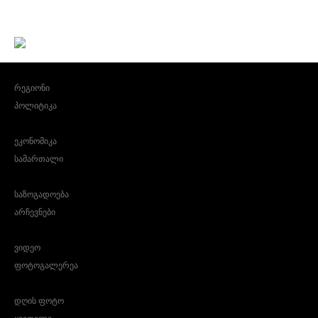
რეგიონი
პოლიტიკა
ეკონომიკა
სამართალი
საზოგადოება
არჩევნები
ვიდეო
ფოტოგალერეა
დღის ფოტო