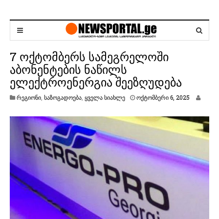
7 ოქტომბერს სამეგრელოში
აბონენტების ნაწილს
ელექტროენერგია შეეზღუდება
ო
რეგიონი
,
საზოგადოება
,
ყველა სიახლე
ოქტომბერი 6, 2025
ქ
ტ
ო
მ
ბ
ე
რ
ი
6
,
2
0
2
5