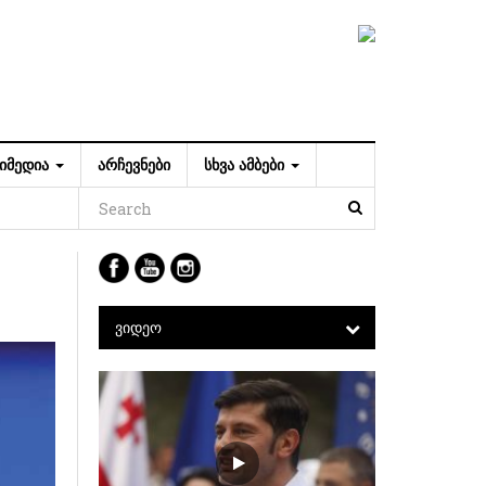
ᲘᲛᲔᲓᲘᲐ
ᲐᲠᲩᲔᲕᲜᲔᲑᲘ
ᲡᲮᲕᲐ ᲐᲛᲑᲔᲑᲘ
ᲕᲘᲓᲔᲝ