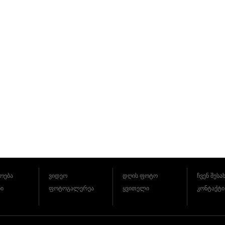
ოება
ვიდეო
დღის ფოტო
ჩვენ შესა
ბი
ფოტოგალერეა
ყვითელი
კონტაქტი