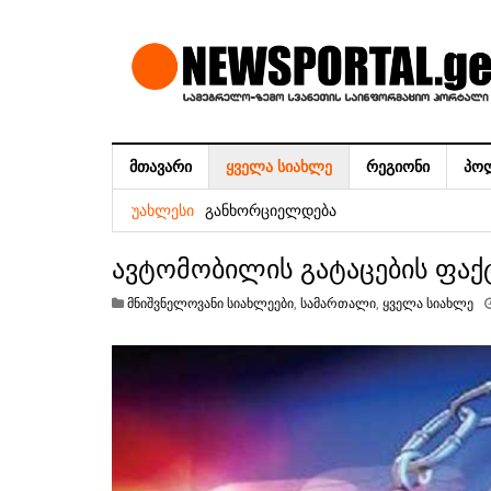
ᲛᲗᲐᲕᲐᲠᲘ
ᲧᲕᲔᲚᲐ ᲡᲘᲐᲮᲚᲔ
ᲠᲔᲒᲘᲝᲜᲘ
ᲞᲝ
პირველი კლასის მოსწავლეებისთვის ს
განხორციელდება
ᲣᲐᲮᲚᲔᲡᲘ
8 და 10 აგვისტოს სამეგრელოში აბონე
ავტომობილის გატაცების ფაქ
ეროვნული ვალუტის კურსი
მნიშვნელოვანი სიახლეები
,
სამართალი
,
ყველა სიახლე
7 აგვისტოს სამეგრელოში აბონენტები
ვგრძნობ ხალხის სიყვარულის სწრაფად 
საქართველოს გათავისუფლება – სააკ