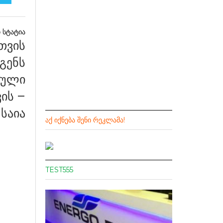
თვის
გენს
იული
ის –
საია
ᲐᲥ ᲘᲥᲜᲔᲑᲐ ᲨᲔᲜᲘ ᲠᲔᲙᲚᲐᲛᲐ!
TEST555