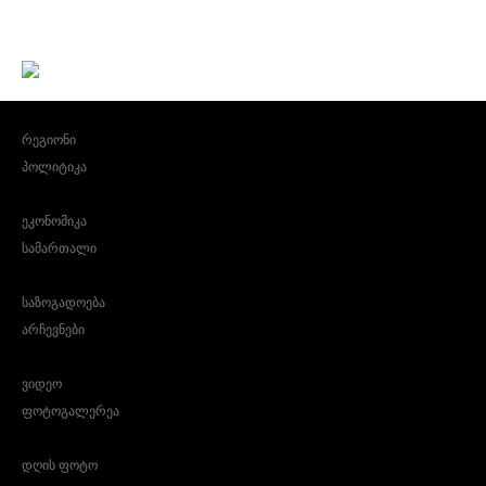
რეგიონი
პოლიტიკა
ეკონომიკა
სამართალი
საზოგადოება
არჩევნები
ვიდეო
ფოტოგალერეა
დღის ფოტო