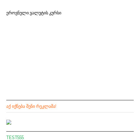
ეროვნული ვალუტის კურსი
ᲐᲥ ᲘᲥᲜᲔᲑᲐ ᲨᲔᲜᲘ ᲠᲔᲙᲚᲐᲛᲐ!
TEST555