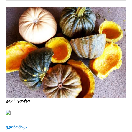
დღის ფოტო
ᲔᲙᲝᲜᲝᲛᲘᲙᲐ