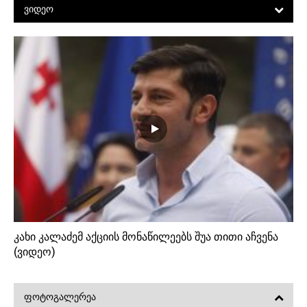
ᲕᲘᲓᲔᲝ
კახი კალაძემ აქციის მონაწილეებს შუა თითი აჩვენა
(ვიდეო)
ᲤᲝᲢᲝᲒᲐᲚᲔᲠᲔᲐ