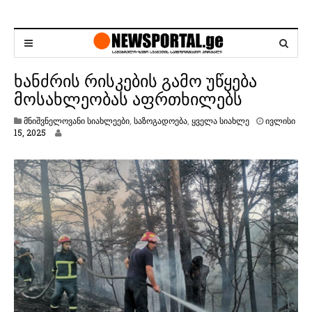
ხანძრის რისკების გამო უწყება
მოსახლეობას აფრთხილებს
მნიშვნელოვანი სიახლეები
,
საზოგადოება
,
ყველა სიახლე
ივლისი
ი
15, 2025
ვ
ლ
ი
ს
ი
1
5
,
2
0
2
5