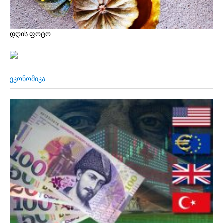
დღის ფოტო
ᲔᲙᲝᲜᲝᲛᲘᲙᲐ