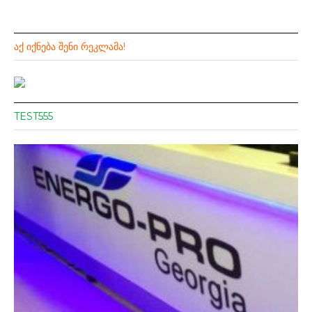
ᲐᲥ ᲘᲥᲜᲔᲑᲐ ᲨᲔᲜᲘ ᲠᲔᲙᲚᲐᲛᲐ!
TEST555