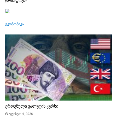
დღის ფოტო
ᲔᲙᲝᲜᲝᲛᲘᲙᲐ
ეროვნული ვალუტის კურსი
აგვისტო 4, 2026