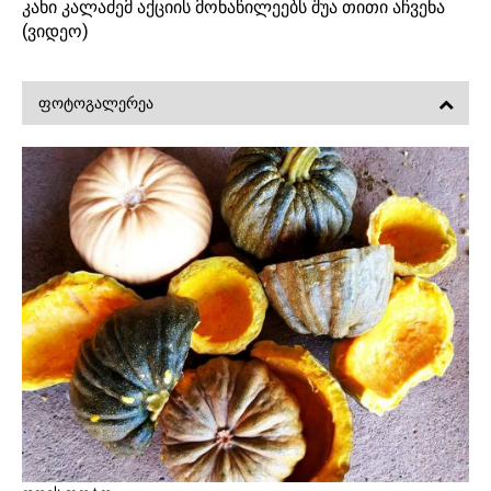
კახი კალაძემ აქციის მონაწილეებს შუა თითი აჩვენა
(ვიდეო)
ᲤᲝᲢᲝᲒᲐᲚᲔᲠᲔᲐ