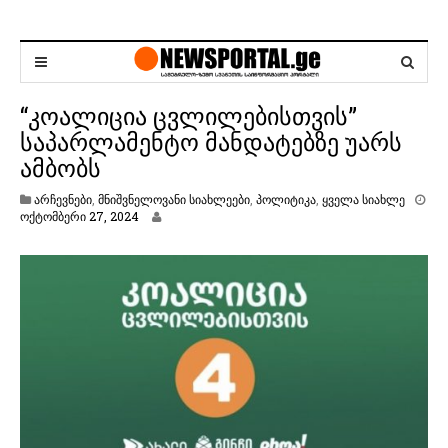
“კოალიცია ცვლილებისთვის”
საპარლამენტო მანდატებზე უარს
ამბობს
არჩევნები
,
მნიშვნელოვანი სიახლეები
,
პოლიტიკა
,
ყველა სიახლე
ო
ოქტომბერი 27, 2024
ქ
ტ
ო
მ
ბ
ე
რ
ი
2
7
,
2
0