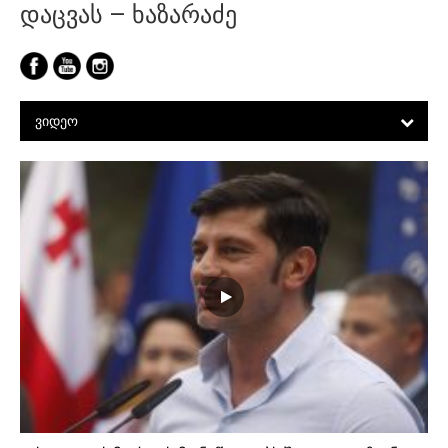
დაცვას – ხაზარაძე
ᲕᲘᲓᲔᲝ