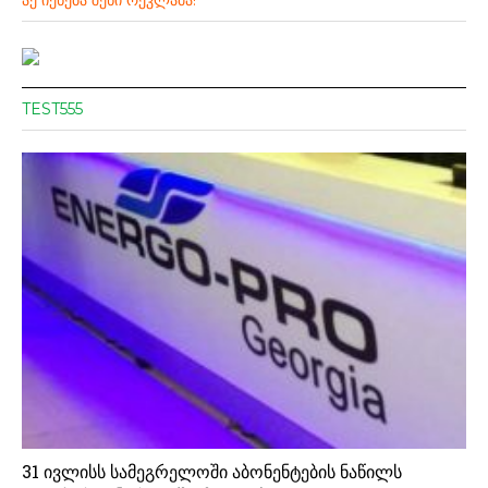
ᲐᲥ ᲘᲥᲜᲔᲑᲐ ᲨᲔᲜᲘ ᲠᲔᲙᲚᲐᲛᲐ!
TEST555
31 ივლისს სამეგრელოში აბონენტების ნაწილს