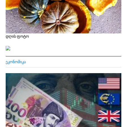
დღის ფოტო
ᲔᲙᲝᲜᲝᲛᲘᲙᲐ