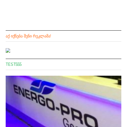
ᲐᲥ ᲘᲥᲜᲔᲑᲐ ᲨᲔᲜᲘ ᲠᲔᲙᲚᲐᲛᲐ!
TEST555