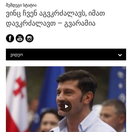
ვინც ჩვენ აგვკრძალავს, იმათ
დავკრძალავთ – გვარამია
ᲕᲘᲓᲔᲝ