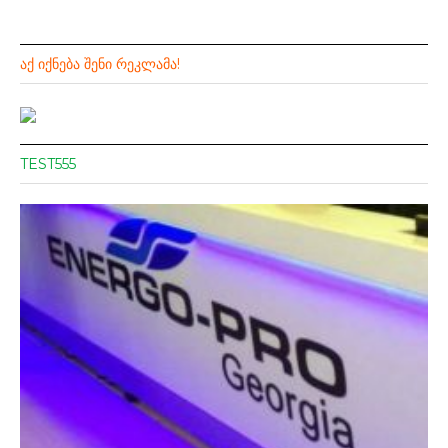
ᲐᲥ ᲘᲥᲜᲔᲑᲐ ᲨᲔᲜᲘ ᲠᲔᲙᲚᲐᲛᲐ!
TEST555