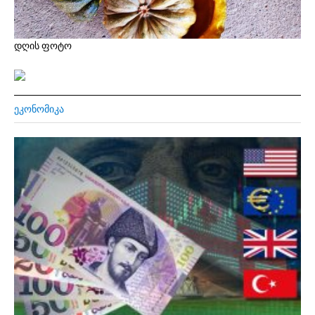
დღის ფოტო
ᲔᲙᲝᲜᲝᲛᲘᲙᲐ