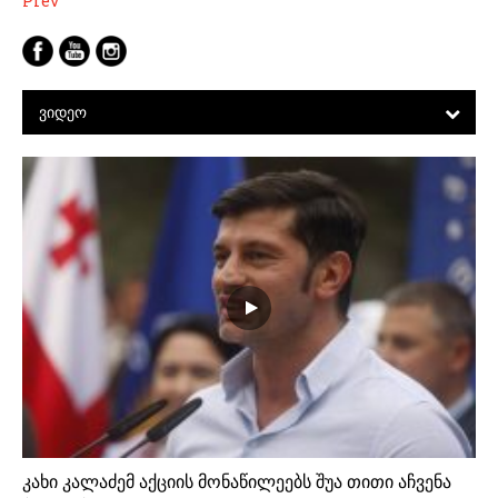
პოსტების
Prev
ნავიგაცია
ᲕᲘᲓᲔᲝ
კახი კალაძემ აქციის მონაწილეებს შუა თითი აჩვენა