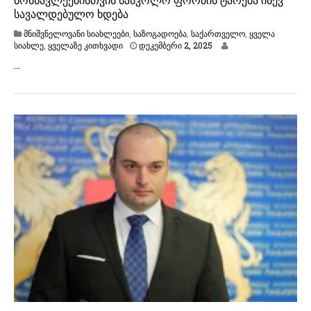
სავალდებულო ხდება
მნიშვნელოვანი სიახლეები
,
საზოგადოება
,
საქართველო
,
ყველა
დ
სიახლე
,
ყველაზე კითხვადი
დეკემბერი 2, 2025
ე
…
კ
ე
მ
ბ
ე
რ
ი
2
,
2
0
2
5