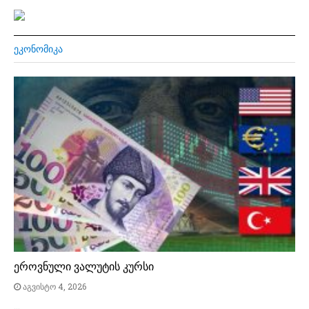
ᲔᲙᲝᲜᲝᲛᲘᲙᲐ
ეროვნული ვალუტის კურსი
აგვისტო 4, 2026
…