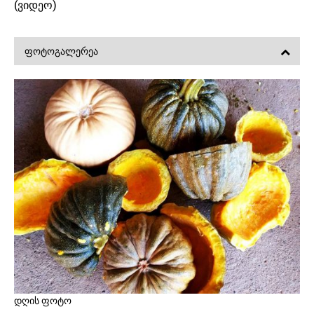
(ვიდეო)
ᲤᲝᲢᲝᲒᲐᲚᲔᲠᲔᲐ
დღის ფოტო