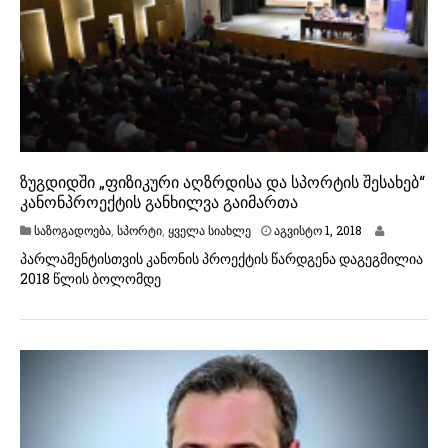
8
ზუგდიდში „ფიზიკური აღზრდისა და სპორტის შესახებ“
კანონპროექტის განხილვა გაიმართა
ა
საზოგადოება
,
სპორტი
,
ყველა სიახლე
აგვისტო 1, 2018
გ
პარლამენტისთვის კანონის პროექტის წარდგენა დაგეგმილია
ვ
2018 წლის ბოლომდე
ი
ს
ტ
ო
1
,
2
0
1
8