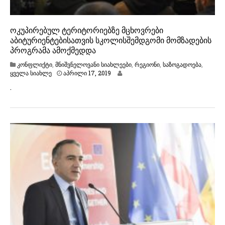
ოკუპირებულ ტერიტორიებზე მცხოვრები
აბიტურიენტებისათვის სკოლისშემდგომი მომზადების
პროგრამა ამოქმედდა
კონფლიქტი
,
მნიშვნელოვანი სიახლეები
,
რეგიონი
,
საზოგადოება
,
ა
ყველა სიახლე
აპრილი 17, 2019
პ
.
რ
ი
ლ
ი
1
7
,
2
0
1
9