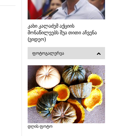
კახი კალაძემ აქციის
მონაწილეებს შუა თითი აჩვენა
(ვიდეო)
ᲤᲝᲢᲝᲒᲐᲚᲔᲠᲔᲐ
დღის ფოტო