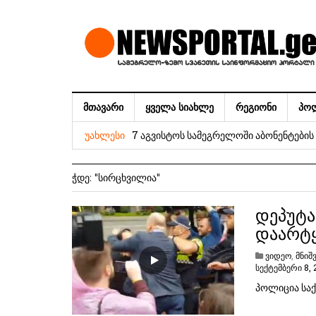
ᲛᲗᲐᲕᲐᲠᲘ
ᲧᲕᲔᲚᲐ ᲡᲘᲐᲮᲚᲔ
ᲠᲔᲒᲘᲝᲜᲘ
ᲞᲝ
ეროვნული ვალუტის კურსი
7 აგვისტოს სამეგრელოში აბონენტები
ᲣᲐᲮᲚᲔᲡᲘ
ვგრძნობ ხალხის სიყვარულის სწრაფად 
ᲭᲓᲔ:
"ᲡᲘᲠᲪᲮᲕᲘᲚᲘᲐ"
საქართველოს გათავისუფლება – სააკ
„ნაციონალური მოძრაობის“ დროებითი 
დეპუტა
დაარტყ
რეფორმების საბჭოს თავმჯდომარე – მი
ჟორჟოლიანი
ვიდეო
,
მნიშ
სექტემბერი 8, 
6 აგვისტოს სამეგრელოში აბონენტები
პოლიცია საქ