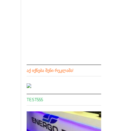
ᲐᲥ ᲘᲥᲜᲔᲑᲐ ᲨᲔᲜᲘ ᲠᲔᲙᲚᲐᲛᲐ!
TEST555