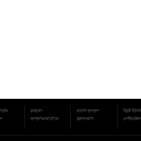
ოება
ვიდეო
დღის ფოტო
ჩვენ შესა
ბი
ფოტოგალერეა
ყვითელი
კონტაქტი