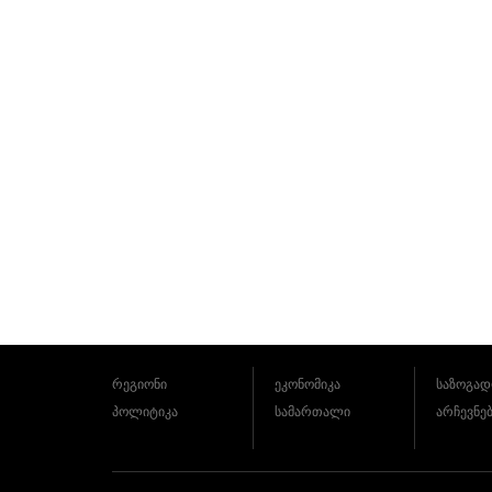
რეგიონი
ეკონომიკა
საზოგად
პოლიტიკა
სამართალი
არჩევნე