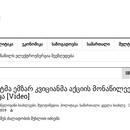
ᲚᲘᲢᲘᲙᲐ
ᲔᲙᲝᲜᲝᲛᲘᲙᲐ
ᲡᲐᲖᲝᲒᲐᲓᲝᲔᲑᲐ
ᲡᲐᲛᲐᲠᲗᲐᲚᲘ
ᲛᲣᲚᲢ
ს ნაწილს ელექტროენერგია შეეზღუდება
მზარდ ტალღას, რომელიც უკვე კალაპოტს არღვევს, ჩვენი ამოცანაა
აშვილი
მმართველი საბჭოს თავმჯდომარე ირაკლი ფავლენიშვილი იქნება,
ტმა ემზარ კვიციანმა აქციის მონაწილე
ა [Video]
ხეილ სააკაშვილი, ხოლო აღმასრულებელი მდივანი – ნანუკა
ვნელოვანი სიახლეები
,
მულტიმედია
,
პოლიტიკა
,
სამართალი
,
ყველა სიახლე
ს
2019
ს ნაწილს ელექტროენერგია შეეზღუდება
ე
მეს ძალადობის მუხლით იძიებს
ქ
ტ
ე