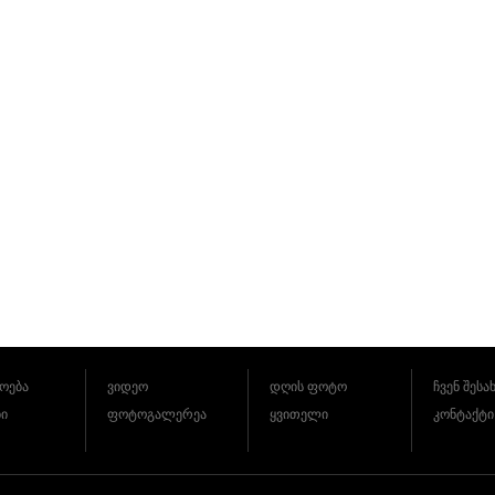
ოება
ვიდეო
დღის ფოტო
ჩვენ შესა
ბი
ფოტოგალერეა
ყვითელი
კონტაქტი