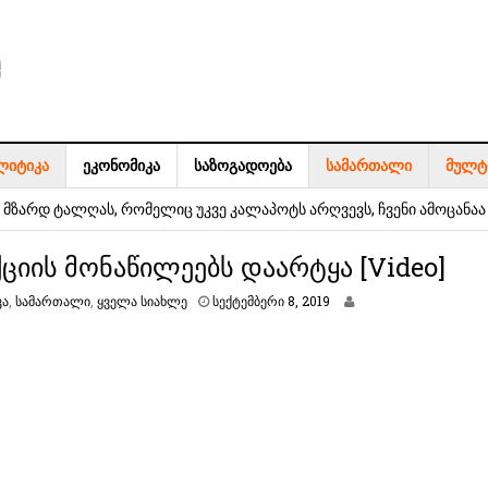
ᲚᲘᲢᲘᲙᲐ
ᲔᲙᲝᲜᲝᲛᲘᲙᲐ
ᲡᲐᲖᲝᲒᲐᲓᲝᲔᲑᲐ
ᲡᲐᲛᲐᲠᲗᲐᲚᲘ
ᲛᲣᲚᲢ
ს ნაწილს ელექტროენერგია შეეზღუდება
მზარდ ტალღას, რომელიც უკვე კალაპოტს არღვევს, ჩვენი ამოცანაა
აშვილი
ქციის მონაწილეებს დაარტყა [Video]
მმართველი საბჭოს თავმჯდომარე ირაკლი ფავლენიშვილი იქნება,
ს
კა
,
სამართალი
,
ყველა სიახლე
სექტემბერი 8, 2019
ხეილ სააკაშვილი, ხოლო აღმასრულებელი მდივანი – ნანუკა
ე
ქ
ტ
ე
ს ნაწილს ელექტროენერგია შეეზღუდება
მ
ბ
ე
რ
ი
8