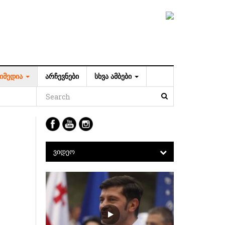
ᲘᲛᲔᲓᲘᲐ
ᲐᲠᲩᲔᲕᲜᲔᲑᲘ
ᲡᲮᲕᲐ ᲐᲛᲑᲔᲑᲘ
ᲕᲘᲓᲔᲝ