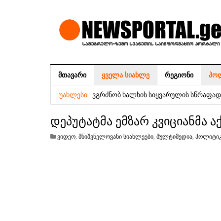
ᲛᲗᲐᲕᲐᲠᲘ
ᲧᲕᲔᲚᲐ ᲡᲘᲐᲮᲚᲔ
ᲠᲔᲒᲘᲝᲜᲘ
ᲞᲝ
7 აგვისტოს სამეგრელოში აბონენტები
ვგრძნობ ხალხის სიყვარულის სწრაფად 
ᲣᲐᲮᲚᲔᲡᲘ
საქართველოს გათავისუფლება – სააკ
დეპუტატმა ემზარ კვიციანმა ა
„ნაციონალური მოძრაობის“ დროებითი 
ვიდეო
,
მნიშვნელოვანი სიახლეები
,
მულტიმედია
,
პოლიტი
რეფორმების საბჭოს თავმჯდომარე – მი
ჟორჟოლიანი
6 აგვისტოს სამეგრელოში აბონენტები
ეროვნული ვალუტის კურსი