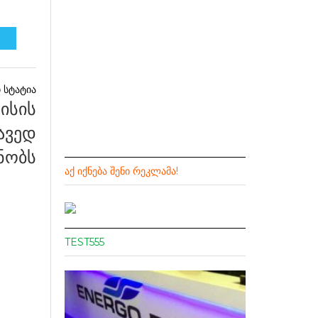
ნისის
ავედ
ნობს
ᲐᲥ ᲘᲥᲜᲔᲑᲐ ᲨᲔᲜᲘ ᲠᲔᲙᲚᲐᲛᲐ!
TEST555