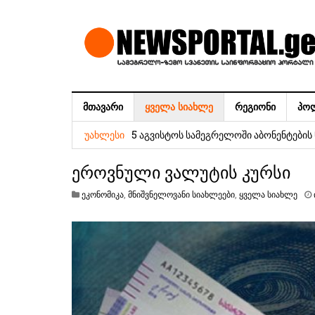
ᲛᲗᲐᲕᲐᲠᲘ
ᲧᲕᲔᲚᲐ ᲡᲘᲐᲮᲚᲔ
ᲠᲔᲒᲘᲝᲜᲘ
ᲞᲝ
ეროვნული ვალუტის კურსი
5 აგვისტოს სამეგრელოში აბონენტები
ᲣᲐᲮᲚᲔᲡᲘ
კოლექტიური „ნაცმოძრაობა“ არ უნდა იყ
ეროვნული ვალუტის კურსი
პოლიტიკური სისტემა ჯანსაღი ფორმით 
ეკონომიკა
,
მნიშვნელოვანი სიახლეები
,
ყველა სიახლე
დაავადებათა კონტროლისა და საზოგა
რეკომენდაციებით მიმართავს
ეროვნული ვალუტის კურსი