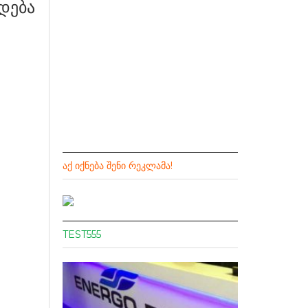
დება
ᲐᲥ ᲘᲥᲜᲔᲑᲐ ᲨᲔᲜᲘ ᲠᲔᲙᲚᲐᲛᲐ!
TEST555