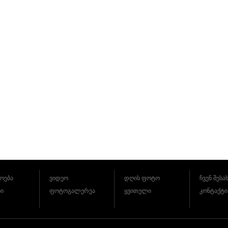
ოება
ვიდეო
დღის ფოტო
ჩვენ შესა
ბი
ფოტოგალერეა
ყვითელი
კონტაქტი