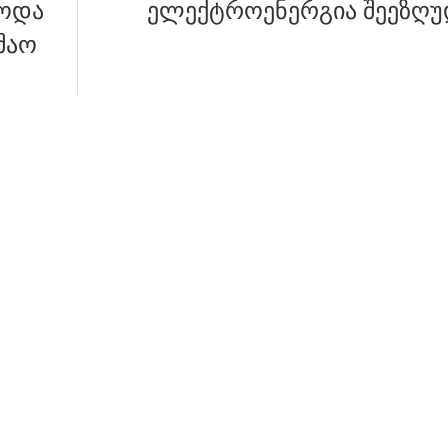
ბოდა
ელექტროენერგია შეეზღუ
შაო