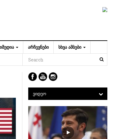
ᲘᲛᲔᲓᲘᲐ
ᲐᲠᲩᲔᲕᲜᲔᲑᲘ
ᲡᲮᲕᲐ ᲐᲛᲑᲔᲑᲘ
ᲕᲘᲓᲔᲝ