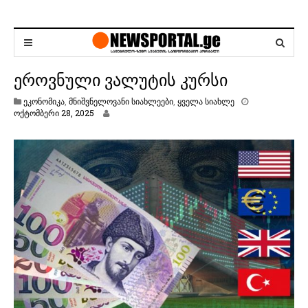
ეროვნული ვალუტის კურსი
ეკონომიკა
,
მნიშვნელოვანი სიახლეები
,
ყველა სიახლე
ო
ოქტომბერი 28, 2025
ქ
ტ
ო
მ
ბ
ე
რ
ი
2
8
,
2
0
2
5