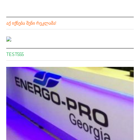
ᲐᲥ ᲘᲥᲜᲔᲑᲐ ᲨᲔᲜᲘ ᲠᲔᲙᲚᲐᲛᲐ!
TEST555