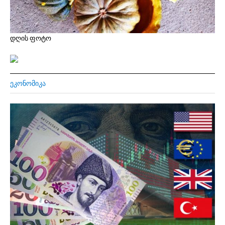
დღის ფოტო
ᲔᲙᲝᲜᲝᲛᲘᲙᲐ