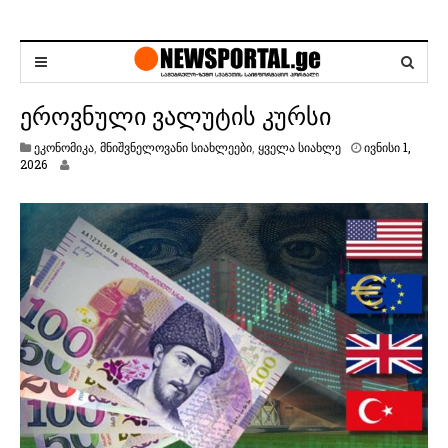
ეროვნული ვალუტის კურსი
ეკონომიკა
,
მნიშვნელოვანი სიახლეები
,
ყველა სიახლე
ივნისი 1,
ი
2026
ვ
ნ
ი
ს
ი
1
,
2
0
2
6