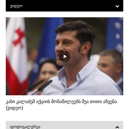
ᲕᲘᲓᲔᲝ
კახი კალაძემ აქციის მონაწილეებს შუა თითი აჩვენა
(ვიდეო)
ᲤᲝᲢᲝᲒᲐᲚᲔᲠᲔᲐ