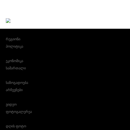
რეგიონი
პოლიტიკა
ეკონომიკა
სამართალი
საზოგადოება
არჩევნები
ვიდეო
ფოტოგალერეა
დღის ფოტო