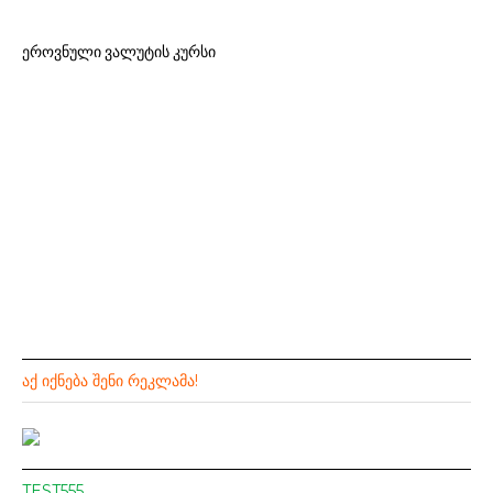
ეროვნული ვალუტის კურსი
ᲐᲥ ᲘᲥᲜᲔᲑᲐ ᲨᲔᲜᲘ ᲠᲔᲙᲚᲐᲛᲐ!
TEST555