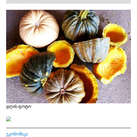
დღის ფოტო
ᲔᲙᲝᲜᲝᲛᲘᲙᲐ