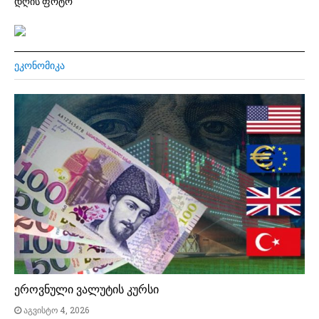
დღის ფოტო
ᲔᲙᲝᲜᲝᲛᲘᲙᲐ
ეროვნული ვალუტის კურსი
აგვისტო 4, 2026