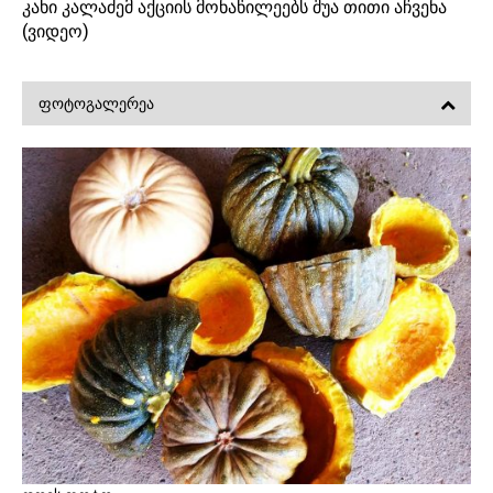
კახი კალაძემ აქციის მონაწილეებს შუა თითი აჩვენა
(ვიდეო)
ᲤᲝᲢᲝᲒᲐᲚᲔᲠᲔᲐ