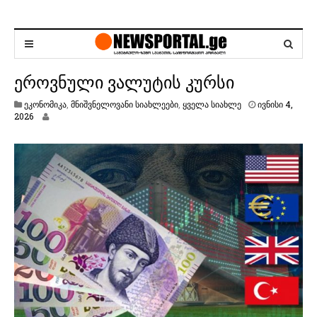
ეროვნული ვალუტის კურსი
ეკონომიკა
,
მნიშვნელოვანი სიახლეები
,
ყველა სიახლე
ივნისი 4,
ი
2026
ვ
ნ
ი
ს
ი
4
,
2
0
2
6