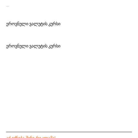
…
ეროვნული ვალუტის კურსი
ეროვნული ვალუტის კურსი
ᲐᲥ ᲘᲥᲜᲔᲑᲐ ᲨᲔᲜᲘ ᲠᲔᲙᲚᲐᲛᲐ!