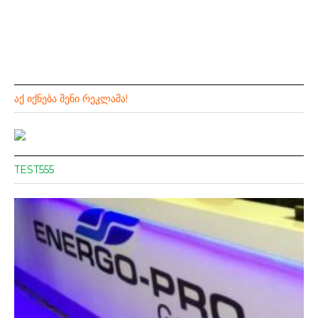
ᲐᲥ ᲘᲥᲜᲔᲑᲐ ᲨᲔᲜᲘ ᲠᲔᲙᲚᲐᲛᲐ!
TEST555