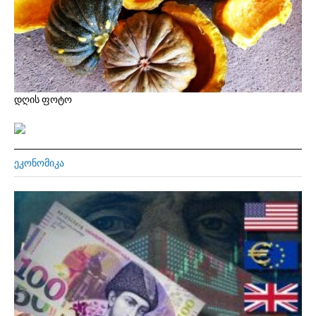
დღის ფოტო
ᲔᲙᲝᲜᲝᲛᲘᲙᲐ