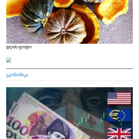
დღის ფოტო
ᲔᲙᲝᲜᲝᲛᲘᲙᲐ