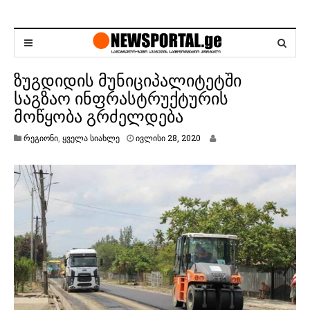
ზუგდიდის მუნიციპალიტეტში
საგზაო ინფრასტრუქტურის
მოწყობა გრძელდება
ი
რეგიონი
,
ყველა სიახლე
ივლისი 28, 2020
ვ
ლ
ი
ს
ი
2
8
,
2
0
2
0