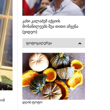
კახი კალაძემ აქციის
მონაწილეებს შუა თითი აჩვენა
(ვიდეო)
ᲤᲝᲢᲝᲒᲐᲚᲔᲠᲔᲐ
რომ
დღის ფოტო