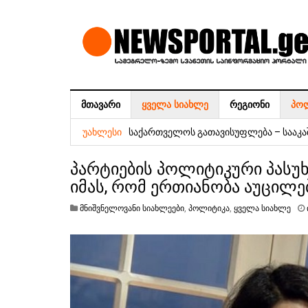
ᲛᲗᲐᲕᲐᲠᲘ
ᲧᲕᲔᲚᲐ ᲡᲘᲐᲮᲚᲔ
ᲠᲔᲒᲘᲝᲜᲘ
ᲞᲝ
ვგრძნობ ხალხის სიყვარულის სწრაფად 
საქართველოს გათავისუფლება – სააკ
ᲣᲐᲮᲚᲔᲡᲘ
„ნაციონალური მოძრაობის“ დროებითი 
პარტიების პოლიტიკური პასუხ
რეფორმების საბჭოს თავმჯდომარე – მი
იმას, რომ ერთიანობა აუცილ
ჟორჟოლიანი
მნიშვნელოვანი სიახლეები
,
პოლიტიკა
,
ყველა სიახლე
6 აგვისტოს სამეგრელოში აბონენტები
ეროვნული ვალუტის კურსი
5 აგვისტოს სამეგრელოში აბონენტები