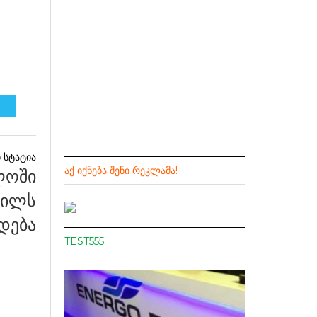
ᲐᲥ ᲘᲥᲜᲔᲑᲐ ᲨᲔᲜᲘ ᲠᲔᲙᲚᲐᲛᲐ!
ლოში
წილს
დება
TEST555