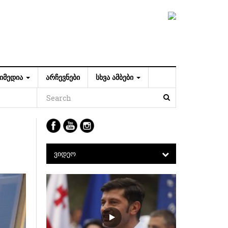
ᲘᲛᲔᲓᲘᲐ
ᲐᲠᲩᲔᲕᲜᲔᲑᲘ
ᲡᲮᲕᲐ ᲐᲛᲑᲔᲑᲘ
ᲕᲘᲓᲔᲝ