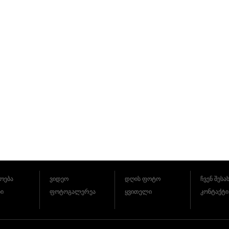
ოება
ვიდეო
დღის ფოტო
ჩვენ შესა
ბი
ფოტოგალერეა
ყვითელი
კონტაქტი