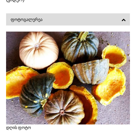
ᲤᲝᲢᲝᲒᲐᲚᲔᲠᲔᲐ
დღის ფოტო