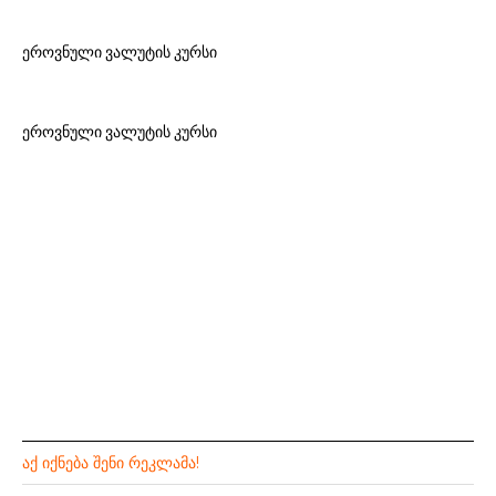
ეროვნული ვალუტის კურსი
ეროვნული ვალუტის კურსი
ᲐᲥ ᲘᲥᲜᲔᲑᲐ ᲨᲔᲜᲘ ᲠᲔᲙᲚᲐᲛᲐ!