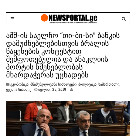
აშშ-ის საელჩო “თი-ბი-სი” ბანკის
დამუძნებლებისთვის ბრალის
წაყენების კონტესტით
შეშფოთებულია და ანაკლიის
პორტის ნშენებლობას
მხარდაჭერას უცხადებს
ეკონომიკა
,
მნიშვნელოვანი სიახლეები
,
პოლიტიკა
,
სამართალი
,
ი
ყველა სიახლე
ივლისი 25, 2019
ვ
ლ
ი
ს
ი
2
5
,
2