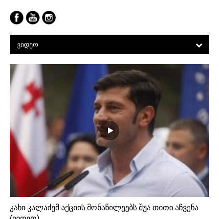
ᲕᲘᲓᲔᲝ
კახი კალაძემ აქციის მონაწილეებს შუა თითი აჩვენა
(ვიდეო)