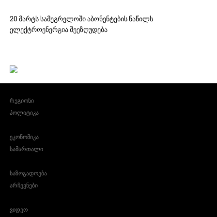
20 მარტს სამეგრელოში აბონენტების ნაწილს
ელექტროენერგია შეეზღუდება
რეგიონი
პოლიტიკა
ეკონომიკა
სამართალი
საზოგადოება
არჩევნები
ვიდეო