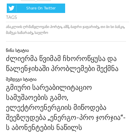
Share On Twitter
TAGS
,
,
,
,
ანაკლიის ღრმაწყლოვანი პორტი
აშშ
ბადრი ჯაფარიძე
თი ბი სი ბანკი
,
მამუკა ხაზარაძე
საელჩო
პოსტის
ძლიერმა წვიმამ ჩხოროწყუსა და
ნავიგაცია
წალენჯიხაში პრობლემები შექმნა
გმიური სარეაბილიტაციო
სამუშაოების გამო,
ელექტროენერგიის მიწოდება
შეეზღუდება „ენერგო-პრო ჯორჯია“-
ს აბონენტების ნაწილს