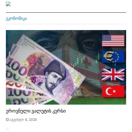
ᲔᲙᲝᲜᲝᲛᲘᲙᲐ
ეროვნული ვალუტის კურსი
აგვისტო 4, 2026
…