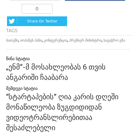
0
Share On Twitter
TAGS
,
,
,
,
ბათუმი
იოჰანეს ჰანი
კონფერენცია
პრემიერ მინისტრი
სავაჭრო გზა
პოსტის
„ენმ“-მ მოსახლეობას 6 თვის
ნავიგაცია
ანგარიში ჩააბარა
“სტარტაპების” ღია კარის დღეში
მონაწილეობა ზუგდიდიდან
ვიდეოტრანსლირებითაა
შესაძლებელი