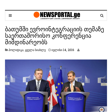
ბათუმში ევროინტეგრაციის თემაზე
საერთაშორისო კონფერენცია
მიმდინარეობს
ი
პოლიტიკა
,
ყველა სიახლე
ივლისი 14, 2016
ვ
ლ
ი
ს
ი
1
4
,
2
0
1
6