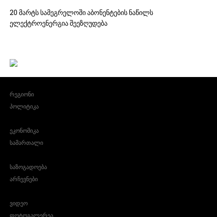
20 მარტს სამეგრელოში აბონენტების ნაწილს
ელექტროენერგია შეეზღუდება
რეგიონი
პოლიტიკა
ეკონომიკა
სამართალი
საზოგადოება
არჩევნები
ვიდეო
ფოტოგალერეა