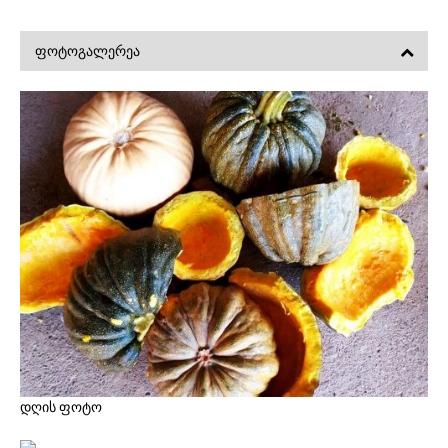
ᲤᲝᲢᲝᲒᲐᲚᲔᲠᲔᲐ
დღის ფოტო