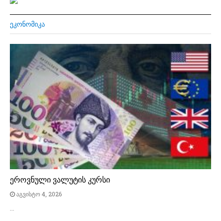
ᲔᲙᲝᲜᲝᲛᲘᲙᲐ
ეროვნული ვალუტის კურსი
აგვისტო 4, 2026
…