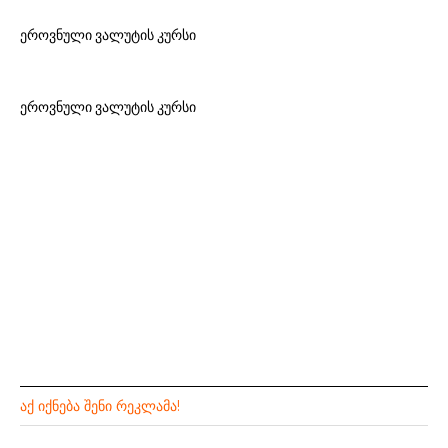
ეროვნული ვალუტის კურსი
ეროვნული ვალუტის კურსი
ᲐᲥ ᲘᲥᲜᲔᲑᲐ ᲨᲔᲜᲘ ᲠᲔᲙᲚᲐᲛᲐ!