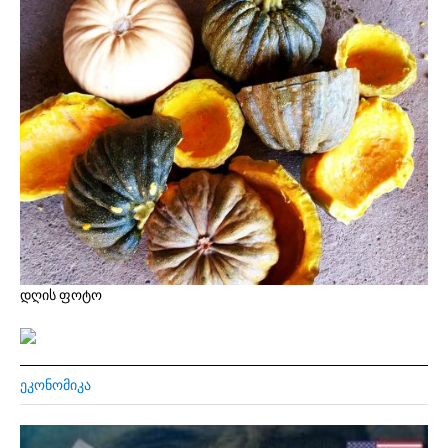
დღის ფოტო
ᲔᲙᲝᲜᲝᲛᲘᲙᲐ