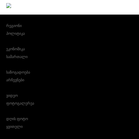
რეგიონი
პოლიტიკა
ეკონომიკა
სამართალი
საზოგადოება
არჩევნები
ვიდეო
ფოტოგალერეა
დღის ფოტო
ყვითელი