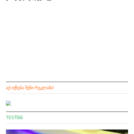
ᲐᲥ ᲘᲥᲜᲔᲑᲐ ᲨᲔᲜᲘ ᲠᲔᲙᲚᲐᲛᲐ!
TEST555