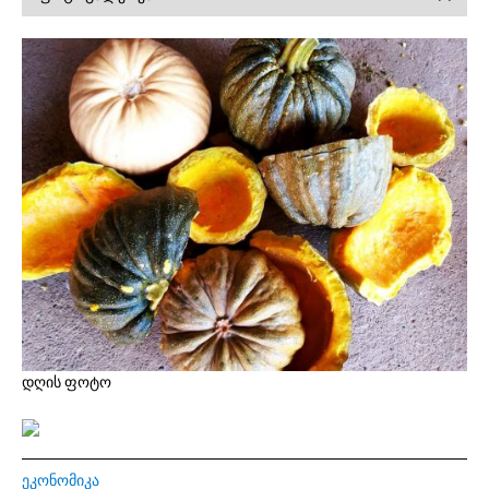
დღის ფოტო
ᲔᲙᲝᲜᲝᲛᲘᲙᲐ