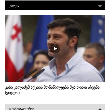
ᲕᲘᲓᲔᲝ
კახი კალაძემ აქციის მონაწილეებს შუა თითი აჩვენა
(ვიდეო)
ᲤᲝᲢᲝᲒᲐᲚᲔᲠᲔᲐ