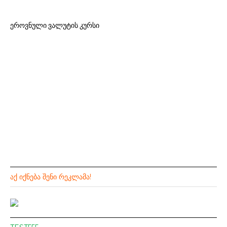
ეროვნული ვალუტის კურსი
ᲐᲥ ᲘᲥᲜᲔᲑᲐ ᲨᲔᲜᲘ ᲠᲔᲙᲚᲐᲛᲐ!