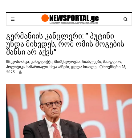
გერმანიის კანცლერი: ” პუტინი
უნდა მიხვდეს, რომ ომის მოგების
შანსი არ აქვს”
ეკონომიკა
,
კონფლიქტი
,
მნიშვნელოვანი სიახლეები
,
მსოფლიო
,
პოლიტიკა
,
სამართალი
,
სხვა ამბები
,
ყველა სიახლე
ნოემბერი 26,
ნ
2025
ო
ე
მ
ბ
ე
რ
ი
2
6
,
2
0