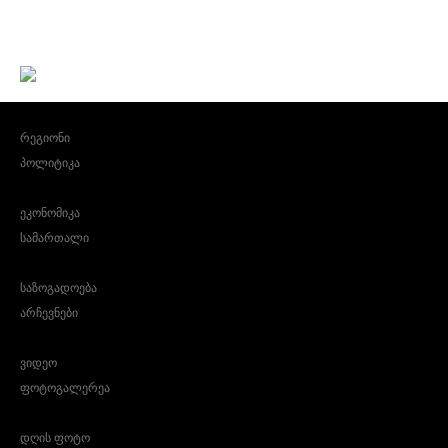
რეგიონი
პოლიტიკა
ეკონომიკა
სამართალი
საზოგადოება
არჩევნები
ვიდეო
ფოტოგალერეა
დღის ფოტო