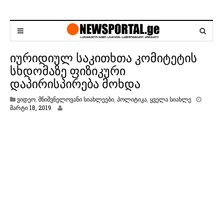
იურიდიულ საკითხთა კომიტეტის
სხდომაზე ფიზიკური
დაპირისპირება მოხდა
ვიდეო
,
მნიშვნელოვანი სიახლეები
,
პოლიტიკა
,
ყველა სიახლე
მ
მარტი 18, 2019
ა
რ
ტ
ი
1
8
,
2
0
1
9