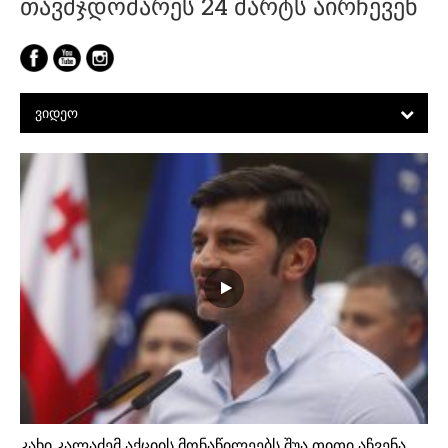
თავმჯდომარეს 24 მარტს აირჩევენ
ᲕᲘᲓᲔᲝ
კახი კალაძემ აქციის მონაწილეებს შუა თითი აჩვენა