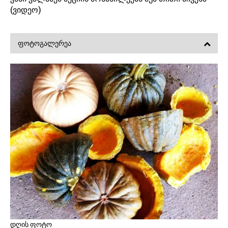
(ვიდეო)
ᲤᲝᲢᲝᲒᲐᲚᲔᲠᲔᲐ
დღის ფოტო