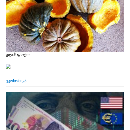
დღის ფოტო
ᲔᲙᲝᲜᲝᲛᲘᲙᲐ