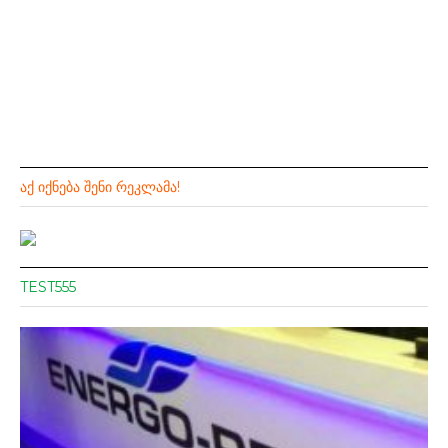
ᲐᲥ ᲘᲥᲜᲔᲑᲐ ᲨᲔᲜᲘ ᲠᲔᲙᲚᲐᲛᲐ!
TEST555