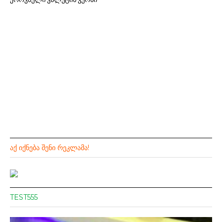
ᲐᲥ ᲘᲥᲜᲔᲑᲐ ᲨᲔᲜᲘ ᲠᲔᲙᲚᲐᲛᲐ!
TEST555