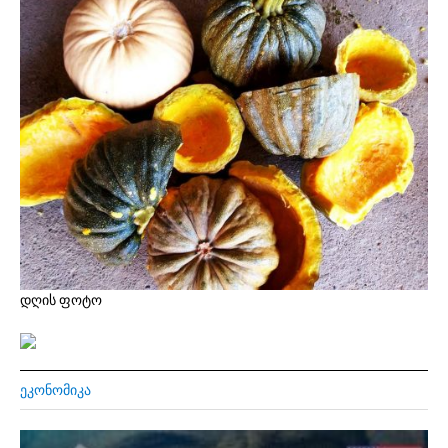
დღის ფოტო
ᲔᲙᲝᲜᲝᲛᲘᲙᲐ