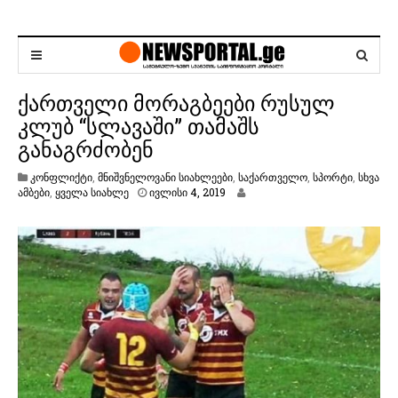
ქართველი მორაგბეები რუსულ
კლუბ “სლავაში” თამაშს
განაგრძობენ
კონფლიქტი
,
მნიშვნელოვანი სიახლეები
,
საქართველო
,
სპორტი
,
სხვა
ი
ამბები
,
ყველა სიახლე
ივლისი 4, 2019
ვ
ლ
ი
ს
ი
4
,
2
0
1
9