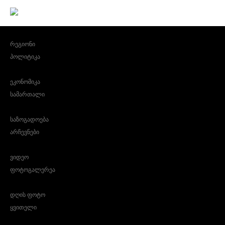
რეგიონი
პოლიტიკა
ეკონომიკა
სამართალი
საზოგადოება
არჩევნები
ვიდეო
ფოტოგალერეა
დღის ფოტო
ყვითელი