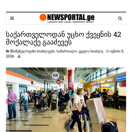
საქართველოდან უცხო ქვეყნის 42
მოქალაქე გააძევეს
მნიშვნელოვანი სიახლეები
,
სამართალი
,
ყველა სიახლე
ივნისი 5,
ი
2026
ვ
ნ
ი
ს
ი
5
,
2
0
2
6