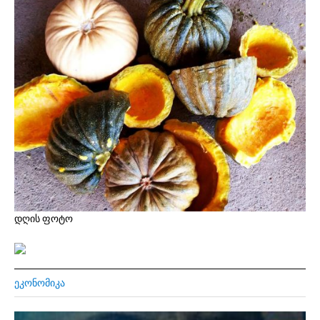
დღის ფოტო
ᲔᲙᲝᲜᲝᲛᲘᲙᲐ