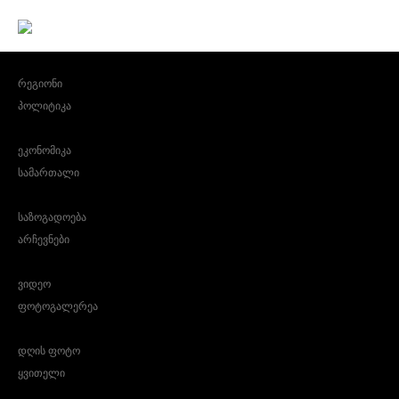
რეგიონი
პოლიტიკა
ეკონომიკა
სამართალი
საზოგადოება
არჩევნები
ვიდეო
ფოტოგალერეა
დღის ფოტო
ყვითელი