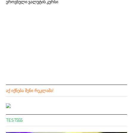
ეროვნული ვალუტის კურსი
ᲐᲥ ᲘᲥᲜᲔᲑᲐ ᲨᲔᲜᲘ ᲠᲔᲙᲚᲐᲛᲐ!
TEST555