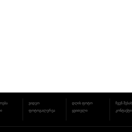
ოება
ვიდეო
დღის ფოტო
ჩვენ შესა
ბი
ფოტოგალერეა
ყვითელი
კონტაქტი