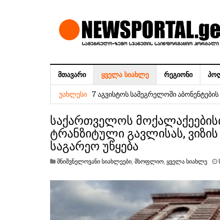
ᲛᲗᲐᲕᲐᲠᲘ
ᲧᲕᲔᲚᲐ ᲡᲘᲐᲮᲚᲔ
ᲠᲔᲒᲘᲝᲜᲘ
ᲞᲝ
ეროვნული ვალუტის კურსი
7 აგვისტოს სამეგრელოში აბონენტები
ᲣᲐᲮᲚᲔᲡᲘ
ვგრძნობ ხალხის სიყვარულის სწრაფად 
საქართველოს მოქალაქეებისთ
საქართველოს გათავისუფლება – სააკ
ტრანზიტული გავლისას, ვიზის
საგარეო უწყება
„ნაციონალური მოძრაობის“ დროებითი 
რეფორმების საბჭოს თავმჯდომარე – მი
მნიშვნელოვანი სიახლეები
,
მსოფლიო
,
ყველა სიახლე
ჟორჟოლიანი
6 აგვისტოს სამეგრელოში აბონენტები