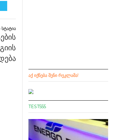
ების
გიის
დება
ᲐᲥ ᲘᲥᲜᲔᲑᲐ ᲨᲔᲜᲘ ᲠᲔᲙᲚᲐᲛᲐ!
TEST555