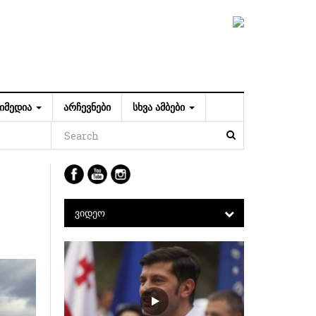
ᲘᲛᲔᲓᲘᲐ
ᲐᲠᲩᲔᲕᲜᲔᲑᲘ
ᲡᲮᲕᲐ ᲐᲛᲑᲔᲑᲘ
ᲕᲘᲓᲔᲝ