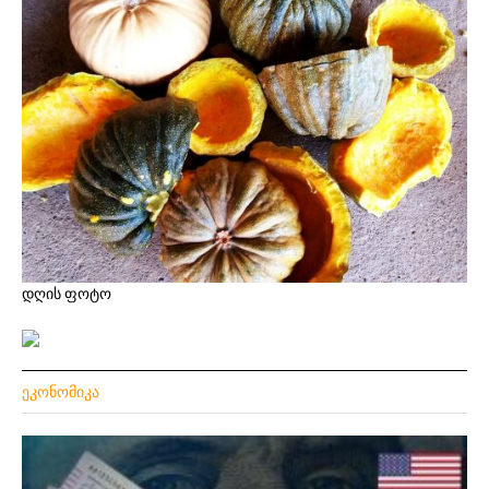
დღის ფოტო
ᲔᲙᲝᲜᲝᲛᲘᲙᲐ