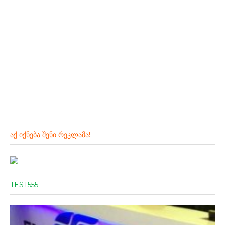
ᲐᲥ ᲘᲥᲜᲔᲑᲐ ᲨᲔᲜᲘ ᲠᲔᲙᲚᲐᲛᲐ!
TEST555