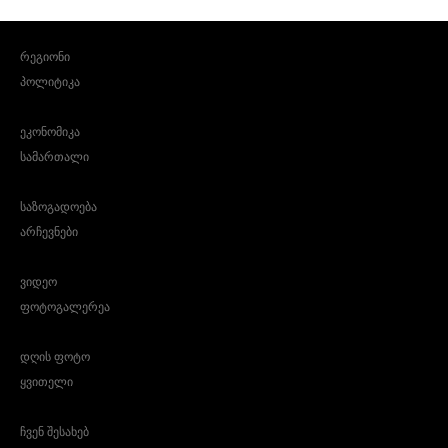
რეგიონი
პოლიტიკა
ეკონომიკა
სამართალი
საზოგადოება
არჩევნები
ვიდეო
ფოტოგალერეა
დღის ფოტო
ყვითელი
ჩვენ შესახებ