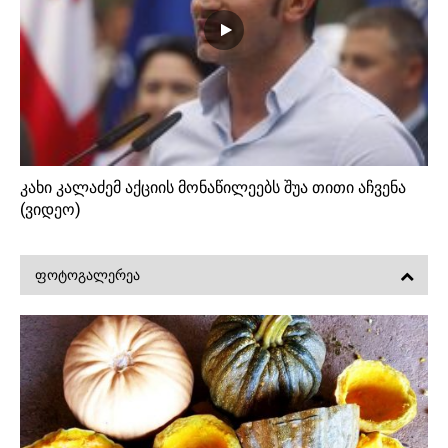
კახი კალაძემ აქციის მონაწილეებს შუა თითი აჩვენა
(ვიდეო)
ᲤᲝᲢᲝᲒᲐᲚᲔᲠᲔᲐ