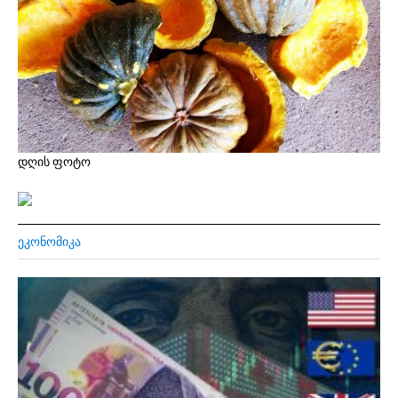
დღის ფოტო
ᲔᲙᲝᲜᲝᲛᲘᲙᲐ