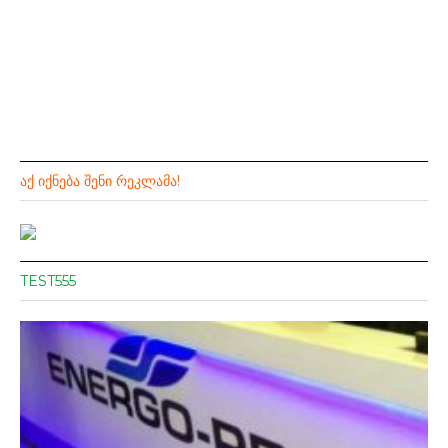
ᲐᲥ ᲘᲥᲜᲔᲑᲐ ᲨᲔᲜᲘ ᲠᲔᲙᲚᲐᲛᲐ!
TEST555