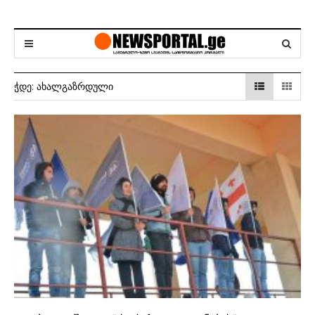
ᲭᲓᲔ:
ᲐᲮᲐᲚᲒᲐᲖᲠᲓᲣᲚᲘ