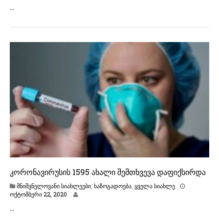
ქ
…
ტ
ო
მ
ბ
ე
რ
ი
2
2
,
2
0
2
0
კორონავირუსის 1595 ახალი შემთხვევა დაფიქსირდა
მნიშვნელოვანი სიახლეები
,
საზოგადოება
,
ყველა სიახლე
ო
ოქტომბერი 22, 2020
ქ
…
ტ
ო