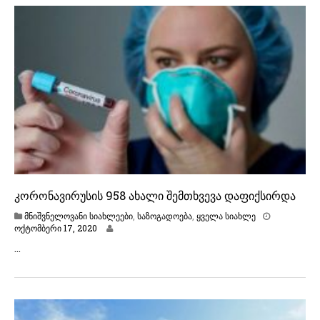
ე
რ
ი
1
8
,
2
0
2
0
კორონავირუსის 958 ახალი შემთხვევა დაფიქსირდა
მნიშვნელოვანი სიახლეები
,
საზოგადოება
,
ყველა სიახლე
ო
ოქტომბერი 17, 2020
ქ
…
ტ
ო
მ
ბ
ე
რ