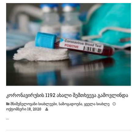
ე
რ
ი
2
0
,
2
0
2
0
კორონავირუსის 1192 ახალი შემთხვევა გამოვლინდა
მნიშვნელოვანი სიახლეები
,
საზოგადოება
,
ყველა სიახლე
ო
ოქტომბერი 18, 2020
ქ
…
ტ
ო
მ
ბ