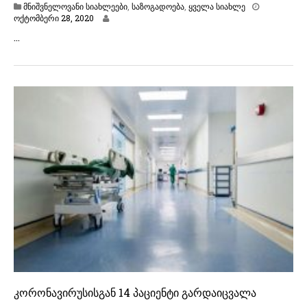
მნიშვნელოვანი სიახლეები
,
საზოგადოება
,
ყველა სიახლე
ო
ოქტომბერი 28, 2020
ქ
…
ტ
ო
მ
ბ
ე
რ
ი
2
8
,
2
0
2
0
კორონავირუსისგან 14 პაციენტი გარდაიცვალა