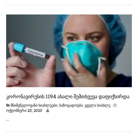
მ
ბ
ე
რ
ი
2
0
,
2
0
2
0
კორონავირუსის 1194 ახალი შემთხვევა დაფიქსირდა
მნიშვნელოვანი სიახლეები
,
საზოგადოება
,
ყველა სიახლე
ო
ოქტომბერი 20, 2020
ქ
…
ტ
ო
მ
ბ