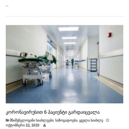
ქ
…
ტ
ო
მ
ბ
ე
რ
ი
2
6
,
2
0
2
0
კორონავირუსით 6 პაციენტი გარდაიცვალა
მნიშვნელოვანი სიახლეები
,
საზოგადოება
,
ყველა სიახლე
ო
ოქტომბერი 22, 2020