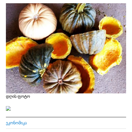
დღის ფოტო
ᲔᲙᲝᲜᲝᲛᲘᲙᲐ