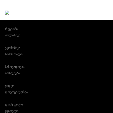
რეგიონი
პოლიტიკა
ეკონომიკა
სამართალი
საზოგადოება
არჩევნები
ვიდეო
ფოტოგალერეა
დღის ფოტო
ყვითელი