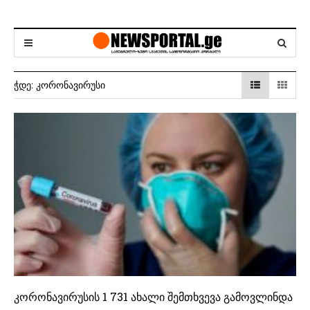
ᲭᲓᲔ:
ᲙᲝᲠᲝᲜᲐᲕᲘᲠᲣᲡᲘ
კორონავირუსის 1 731 ახალი შემთხვევა გამოვლინდა