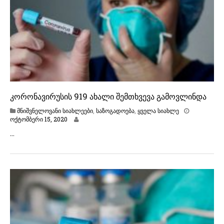
,
2
0
2
0
კორონავირუსის 919 ახალი შემთხვევა გამოვლინდა
მნიშვნელოვანი სიახლეები
,
საზოგადოება
,
ყველა სიახლე
ო
ოქტომბერი 15, 2020
ქ
…
ტ
ო
მ
ბ
ე
რ
ი
1
5
,
2