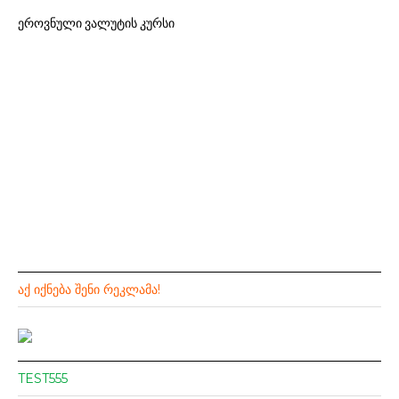
ეროვნული ვალუტის კურსი
ᲐᲥ ᲘᲥᲜᲔᲑᲐ ᲨᲔᲜᲘ ᲠᲔᲙᲚᲐᲛᲐ!
TEST555