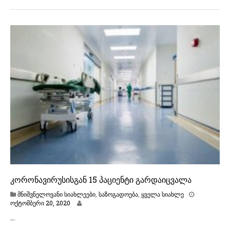
მ
ბ
ე
რ
ი
2
2
,
2
0
2
0
კორონავირუსისგან 15 პაციენტი გარდაიცვალა
მნიშვნელოვანი სიახლეები
,
საზოგადოება
,
ყველა სიახლე
ო
ოქტომბერი 20, 2020
ქ
…
ტ
ო