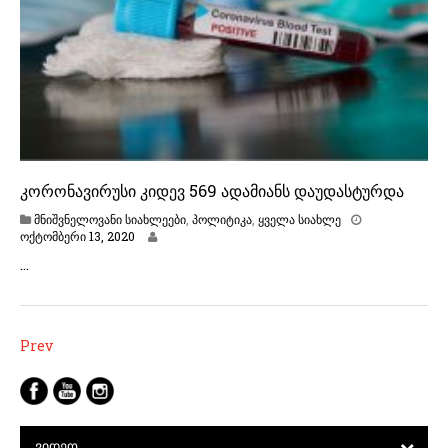
0
2
0
კორონავირუსი კიდევ 569 ადამიანს დაუდასტურდა
მნიშვნელოვანი სიახლეები
,
პოლიტიკა
,
ყველა სიახლე
ო
ოქტომბერი 13, 2020
ქ
…
ტ
ო
მ
ბ
ე
პოსტების
Prev
რ
ნავიგაცია
ი
1
3
,
2
ᲕᲘᲓᲔᲝ