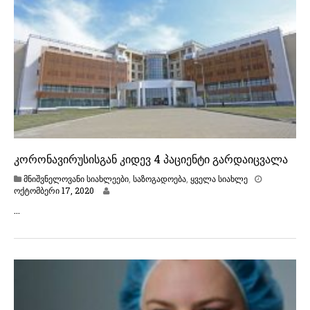
ი
1
7
,
2
0
2
0
კორონავირუსისგან კიდევ 4 პაციენტი გარდაიცვალა
მნიშვნელოვანი სიახლეები
,
საზოგადოება
,
ყველა სიახლე
ო
ოქტომბერი 17, 2020
ქ
…
ტ
ო
მ
ბ
ე
რ
ი
1
7