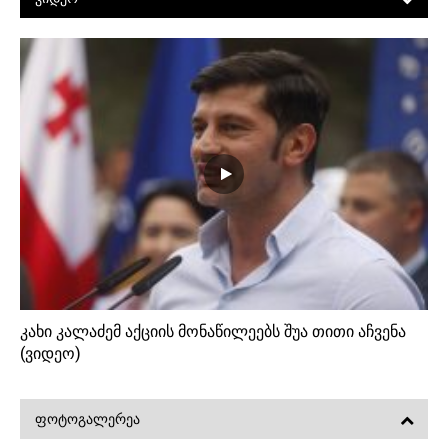
0
2
0
კახი კალაძემ აქციის მონაწილეებს შუა თითი აჩვენა
(ვიდეო)
ᲤᲝᲢᲝᲒᲐᲚᲔᲠᲔᲐ