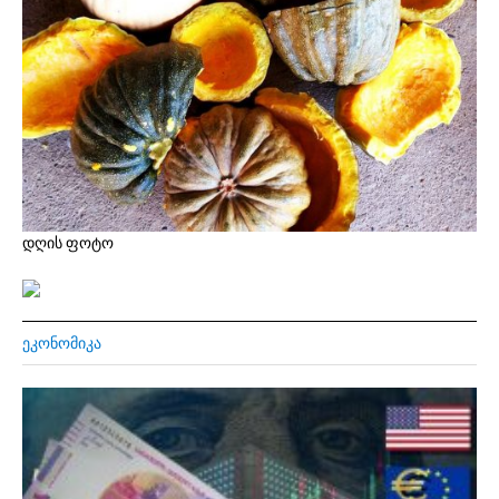
დღის ფოტო
ᲔᲙᲝᲜᲝᲛᲘᲙᲐ