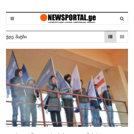
ᲭᲓᲔ:
ᲛᲐᲢᲩᲘ