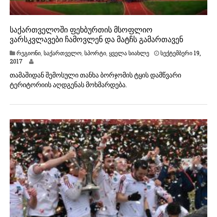
საქართველოში ფეხბურთის მსოფლიო
ვარსკვლავები ჩამოვლენ და მატჩს გამართავენ
რეგიონი
,
საქართველო
,
სპორტი
,
ყველა სიახლე
სექტემბერი 19,
ს
2017
ე
თამაშიდან შემოსული თანხა ბორჯომის ტყის დამწვარი
ქ
ტერიტორიის აღდგენას მოხმარდება.
ტ
ე
მ
ბ
ე
რ
ი
1
9
,
2
0
1
7