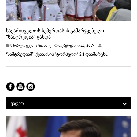
საქართველოს სუპერთასის გამარჯვებული
“სამტრედია” გახდა
თ
სპორტი
,
ყველა სიახლე
თებერვალი 26, 2017
ე
“სამტრედიამ”, ქუთაისის “ტორპედო” 2:1 დაამარცხა.
ბ
ე
რ
ვ
ა
ლ
ი
2
6
,
ᲕᲘᲓᲔᲝ
2
0
1
7