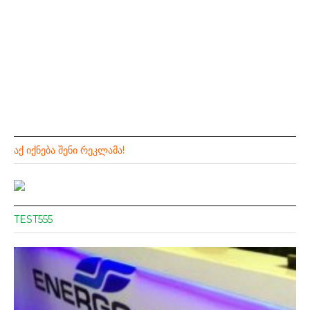
ᲐᲥ ᲘᲥᲜᲔᲑᲐ ᲨᲔᲜᲘ ᲠᲔᲙᲚᲐᲛᲐ!
TEST555