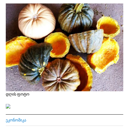
დღის ფოტო
ᲔᲙᲝᲜᲝᲛᲘᲙᲐ