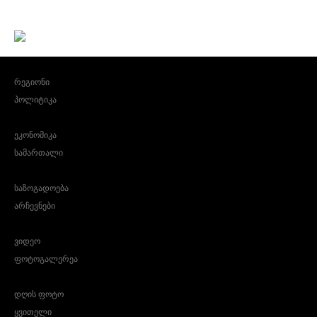
რეგიონი
პოლიტიკა
ეკონომიკა
სამართალი
საზოგადოება
არჩევნები
ვიდეო
ფოტოგალერეა
დღის ფოტო
ყვითელი