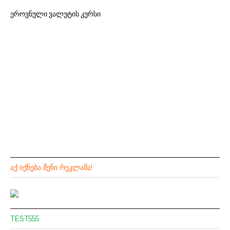
ეროვნული ვალუტის კურსი
ᲐᲥ ᲘᲥᲜᲔᲑᲐ ᲨᲔᲜᲘ ᲠᲔᲙᲚᲐᲛᲐ!
TEST555