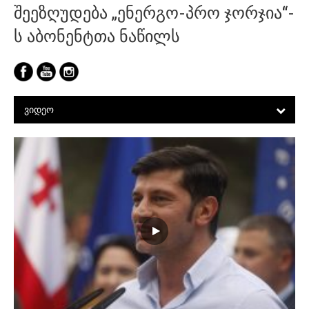
შეეზღუდება „ენერგო-პრო ჯორჯია“-
ს აბონენტთა ნაწილს
ᲕᲘᲓᲔᲝ