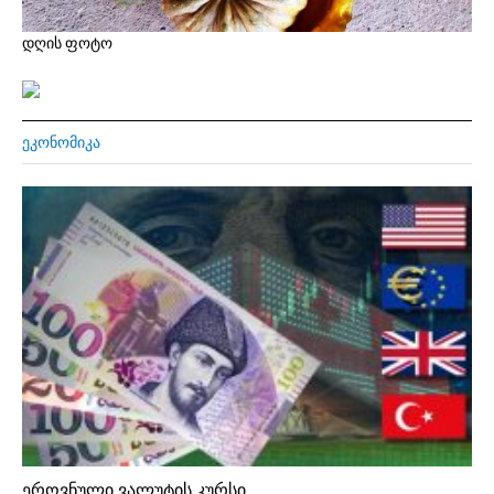
დღის ფოტო
ᲔᲙᲝᲜᲝᲛᲘᲙᲐ
ეროვნული ვალუტის კურსი