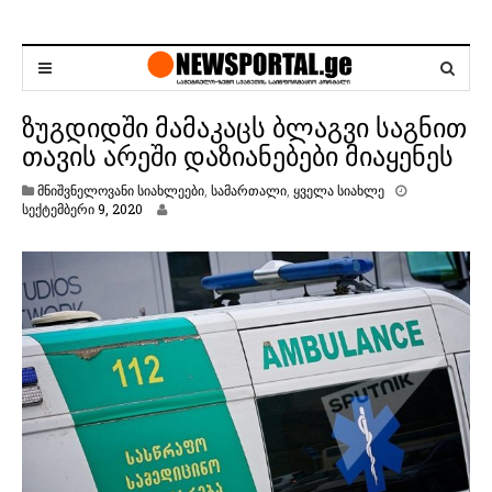
ზუგდიდში მამაკაცს ბლაგვი საგნით
თავის არეში დაზიანებები მიაყენეს
მნიშვნელოვანი სიახლეები
,
სამართალი
,
ყველა სიახლე
ს
სექტემბერი 9, 2020
ე
ქ
ტ
ე
მ
ბ
ე
რ
ი
9
,
2
0
2
0