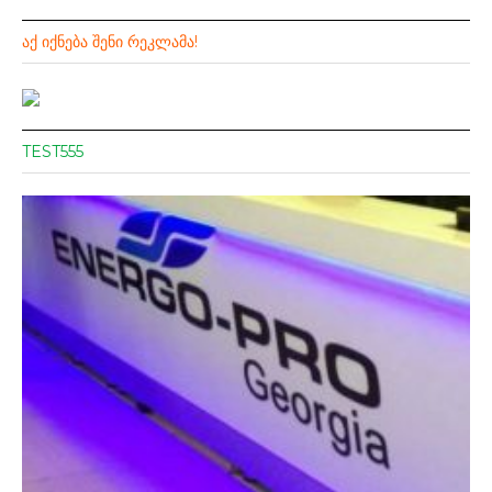
ᲐᲥ ᲘᲥᲜᲔᲑᲐ ᲨᲔᲜᲘ ᲠᲔᲙᲚᲐᲛᲐ!
TEST555