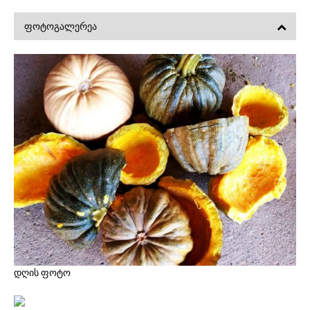
ᲤᲝᲢᲝᲒᲐᲚᲔᲠᲔᲐ
დღის ფოტო