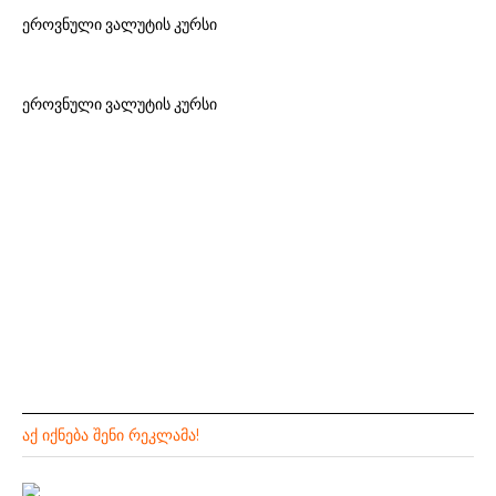
ეროვნული ვალუტის კურსი
ეროვნული ვალუტის კურსი
ᲐᲥ ᲘᲥᲜᲔᲑᲐ ᲨᲔᲜᲘ ᲠᲔᲙᲚᲐᲛᲐ!