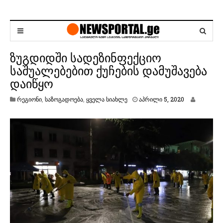
ზუგდიდში სადეზინფექციო
საშუალებებით ქუჩების დამუშავება
დაიწყო
ა
რეგიონი
,
საზოგადოება
,
ყველა სიახლე
აპრილი 5, 2020
პ
რ
ი
ლ
ი
5
,
2
0
2
0