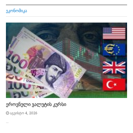
ᲔᲙᲝᲜᲝᲛᲘᲙᲐ
ეროვნული ვალუტის კურსი
აგვისტო 4, 2026
…