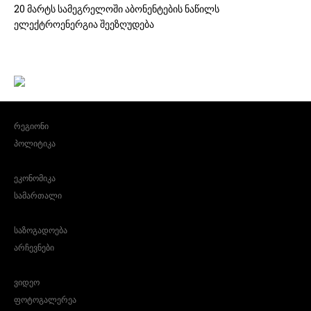
20 მარტს სამეგრელოში აბონენტების ნაწილს
ელექტროენერგია შეეზღუდება
რეგიონი
პოლიტიკა
ეკონომიკა
სამართალი
საზოგადოება
არჩევნები
ვიდეო
ფოტოგალერეა