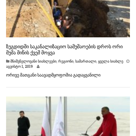
ზუგდიდში საკანალიზაციო სამუშაოების დროს ორი
მუშა მიწის ქვეშ მოყვა
მნიშვნელოვანი სიახლეები
,
რეგიონი
,
სამართალი
,
ყველა სიახლე
ა
აგვისტო 1, 2019
გ
ორივე მათგანი საავადმყოფოშია გადაყვანილი
ვ
ი
ს
ტ
ო
1
,
2
0
1
9