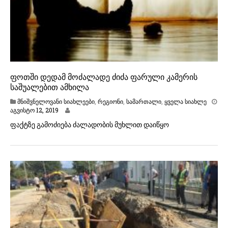
ფოთში დედამ მოძალადე ძიძა ფარული კამერის
საშუალებით ამხილა
მნიშვნელოვანი სიახლეები
,
რეგიონი
,
სამართალი
,
ყველა სიახლე
ა
აგვისტო 12, 2019
გ
ფაქტზე გამოძიება ძალადობის მუხლით დაიწყო
ვ
ი
ს
ტ
ო
1
2
,
2
0
1
9