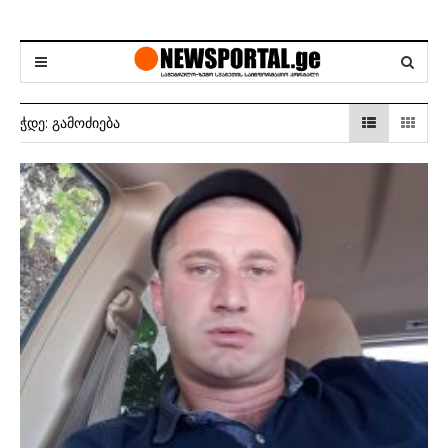
ᲭᲓᲔ:
ᲒᲐᲛᲝᲫᲘᲔᲑᲐ