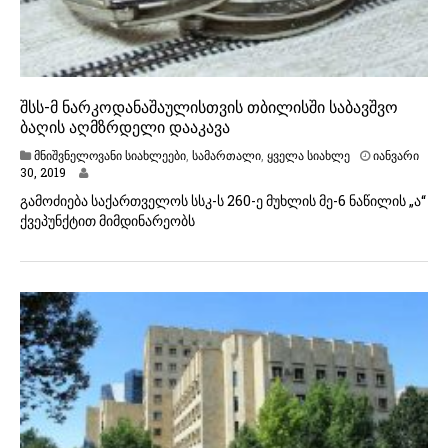
შსს-მ ნარკოდანაშაულისთვის თბილისში საბავშვო
ბაღის აღმზრდელი დააკავა
მნიშვნელოვანი სიახლეები
,
სამართალი
,
ყველა სიახლე
იანვარი
ი
30, 2019
ა
გამოძიება საქართველოს სსკ-ს 260-ე მუხლის მე-6 ნაწილის „ა“
ნ
ქვეპუნქტით მიმდინარეობს
ვ
ა
რ
ი
3
0
,
2
0
1
9