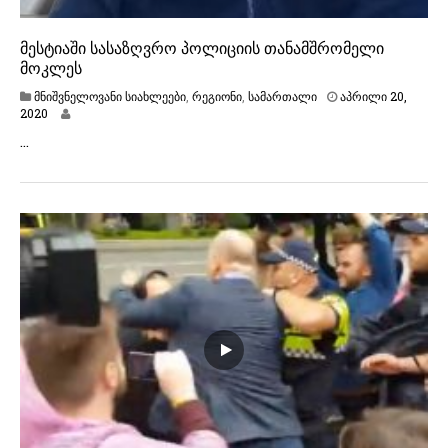
მესტიაში სასაზღვრო პოლიციის თანამშრომელი
მოკლეს
მნიშვნელოვანი სიახლეები
,
რეგიონი
,
სამართალი
აპრილი 20,
ა
2020
პ
…
რ
ი
ლ
ი
2
1
,
2
0
2
0