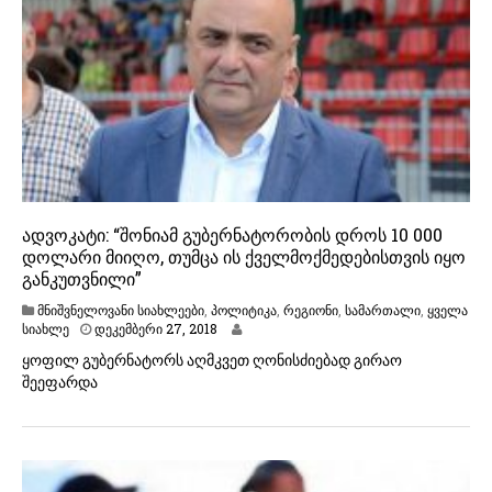
1
9
ადვოკატი: “შონიამ გუბერნატორობის დროს 10 000
დოლარი მიიღო, თუმცა ის ქველმოქმედებისთვის იყო
განკუთვნილი”
მნიშვნელოვანი სიახლეები
,
პოლიტიკა
,
რეგიონი
,
სამართალი
,
ყველა
დ
სიახლე
დეკემბერი 27, 2018
ე
ყოფილ გუბერნატორს აღმკვეთ ღონისძიებად გირაო
კ
შეეფარდა
ე
მ
ბ
ე
რ
ი