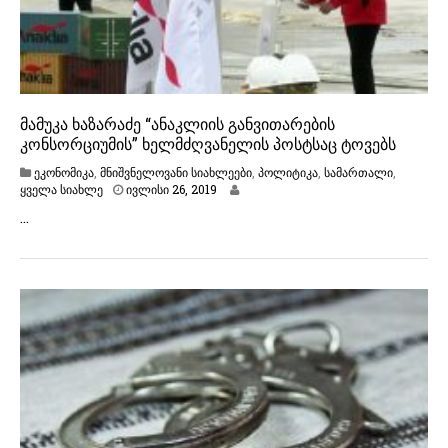
მამუკა ხაზარაძე “ანაკლიის განვითარების
კონსორციუმის” ხელმძღვანელის პოსტსაც ტოვებს
ეკონომიკა
,
მნიშვნელოვანი სიახლეები
,
პოლიტიკა
,
სამართალი
,
ი
ყველა სიახლე
ივლისი 26, 2019
ვ
…
ლ
ი
ს
ი
2
7
,
2
0
1
9