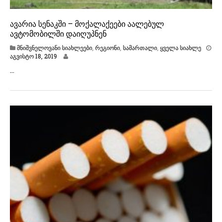
ავარია სენაკში – მოქალაქეები აალებულ
ავტომობილში დაიღუპნენ
მნიშვნელოვანი სიახლეები
,
რეგიონი
,
სამართალი
,
ყველა სიახლე
ა
აგვისტო 18, 2019
გ
…
ვ
ი
ს
ტ
ო
1
9
,
2
0
1
9