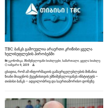
TBC: ბანკს გამოუვლია არაერთი კრიზისი ყველა
ხელისუფლების პირობებში
ეკონომიკა
,
მნიშვნელოვანი სიახლეები
,
სამართალი
,
ყველა სიახლე
ი
იანვარი 9, 2019
ა
ცხადია, რომ ამ ინფორმაციის გამავრცელებლების მიზანია
ნ
ზიანი მიაყენოს ქვეყნისთვის უმნიშვნელოვანეს ინსტიტუტს –
ვ
თიბისი ბანკს – ადგილობრივ და საერთაშორისო დონეზე
ა
რ
ი
9
,
2
0