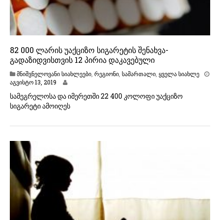
82 000 ლარის უაქციზო სიგარეტის შენახვა-
გადაზიდვისთვის 12 პირია დაკავებული
მნიშვნელოვანი სიახლეები
,
რეგიონი
,
სამართალი
,
ყველა სიახლე
ა
აგვისტო 13, 2019
გ
სამეგრელოსა და იმერეთში 22 400 კოლოფი უაქციზო
ვ
სიგარეტი ამოიღეს
ი
ს
ტ
ო
1
3
,
2
0
1
9