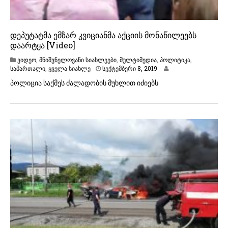
დეპუტატმა ემზარ კვიციანმა აქციის მონაწილეებს
დაარტყა [Video]
ვიდეო
,
მნიშვნელოვანი სიახლეები
,
მულტიმედია
,
პოლიტიკა
,
ს
სამართალი
,
ყველა სიახლე
სექტემბერი 8, 2019
ე
პოლიცია საქმეს ძალადობის მუხლით იძიებს
ქ
ტ
ე
მ
ბ
ე
რ
ი
8
,
2
0
1
9