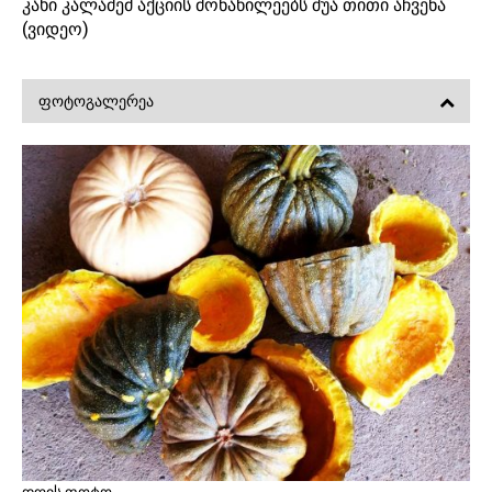
კახი კალაძემ აქციის მონაწილეებს შუა თითი აჩვენა
(ვიდეო)
ᲤᲝᲢᲝᲒᲐᲚᲔᲠᲔᲐ
დღის ფოტო